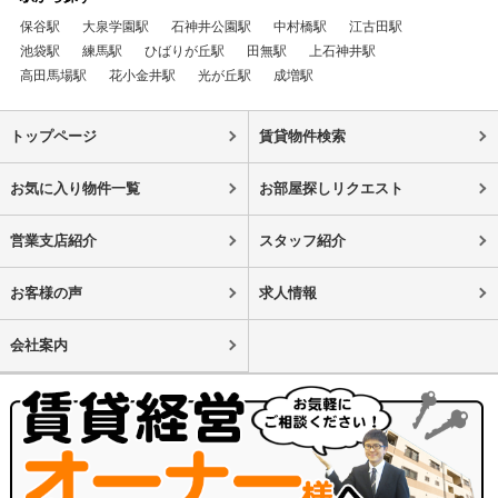
保谷駅
大泉学園駅
石神井公園駅
中村橋駅
江古田駅
池袋駅
練馬駅
ひばりが丘駅
田無駅
上石神井駅
高田馬場駅
花小金井駅
光が丘駅
成増駅
トップページ
賃貸物件検索
お気に入り物件一覧
お部屋探しリクエスト
営業支店紹介
スタッフ紹介
お客様の声
求人情報
会社案内