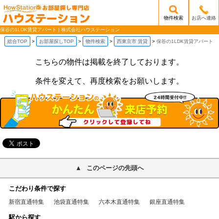
物件検索
お店へ連絡
/mobile_img/head-logo.png
保谷の1LDK賃貸アパート | 株式会社ハウステーション
総合TOP
お部屋探しTOP
物件検索
西東京市 賃貸
保谷の1LDK賃貸アパート
こちらの物件は掲載を終了しております。
条件を変えて、再度検索をお願いします。
このページの先頭へ
こだわり条件で探す
新宿直通特集
池袋直通特集
六本木直通特集
銀座直通特集
駅から探す