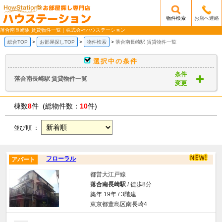
物件検索
お店へ連絡
/mobile_img/head-logo.png
落合南長崎駅 賃貸物件一覧｜株式会社ハウステーション
総合TOP
お部屋探しTOP
物件検索
落合南長崎駅 賃貸物件一覧
選択中の条件
条件
落合南長崎駅 賃貸物件一覧
変更
棟数
8
件 (総物件数：
10
件)
並び順 ：
フローラル
アパート
都営大江戸線
落合南長崎駅
/ 徒歩8分
築年 19年 / 3階建
東京都豊島区南長崎4