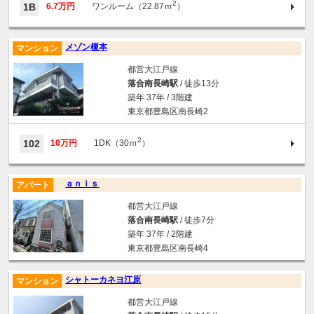
2
1B
6.7万円
ワンルーム（22.87ｍ
）
メゾン榎本
マンション
都営大江戸線
落合南長崎駅
/ 徒歩13分
築年 37年 / 3階建
東京都豊島区南長崎2
2
102
10万円
1DK（30ｍ
）
ａｎｉｓ
アパート
都営大江戸線
落合南長崎駅
/ 徒歩7分
築年 37年 / 2階建
東京都豊島区南長崎4
シャトーカネヨ江原
マンション
都営大江戸線