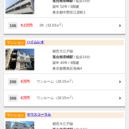
落合南長崎駅
/ 徒歩15分
築年 52年 / 3階建
東京都中野区江原町1
2
106
9.2万円
2K（32.03ｍ
）
ハイムレオ
マンション
都営大江戸線
落合南長崎駅
/ 徒歩14分
築年 40年 / 4階建
東京都豊島区長崎4
2
206
6万円
ワンルーム（18.15ｍ
）
2
306
6万円
ワンルーム（18.15ｍ
）
サウスコーラル
マンション
都営大江戸線