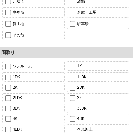
戸建て
店舗
事務所
倉庫・工場
貸土地
駐車場
その他
間取り
ワンルーム
1K
1DK
1LDK
2K
2DK
2LDK
3K
3DK
3LDK
4K
4DK
4LDK
それ以上