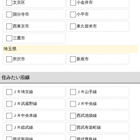
文京区
小金井市
国分寺市
小平市
西東京市
東久留米市
三鷹市
埼玉県
所沢市
新座市
住みたい沿線
ＪＲ埼京線
ＪＲ山手線
ＪＲ武蔵野線
ＪＲ中央線
ＪＲ中央本線
西武池袋線
ＪＲ総武線
西武有楽町線
西武新宿線
西武豊島線