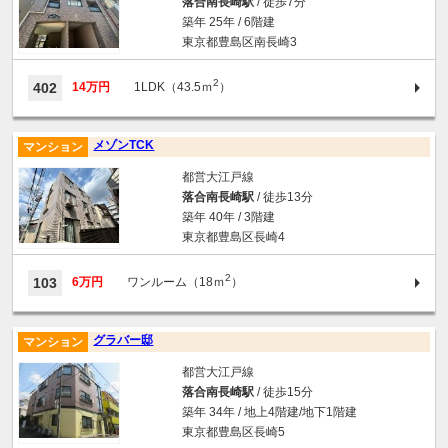
落合南長崎駅
/ 徒歩7分
築年 25年 / 6階建
東京都豊島区南長崎3
2
402
14万円
1LDK（43.5ｍ
）
メゾンTCK
マンション
都営大江戸線
落合南長崎駅
/ 徒歩13分
築年 40年 / 3階建
東京都豊島区長崎4
2
103
6万円
ワンルーム（18ｍ
）
グラバー邸
マンション
都営大江戸線
落合南長崎駅
/ 徒歩15分
築年 34年 / 地上4階建/地下1階建
東京都豊島区長崎5