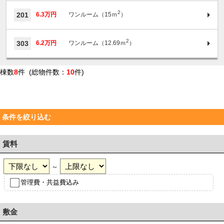
2
201
6.3万円
ワンルーム（15ｍ
）
2
303
6.2万円
ワンルーム（12.69ｍ
）
棟数
8
件 (総物件数：
10
件)
条件を絞り込む
賃料
～
管理費・共益費込み
敷金