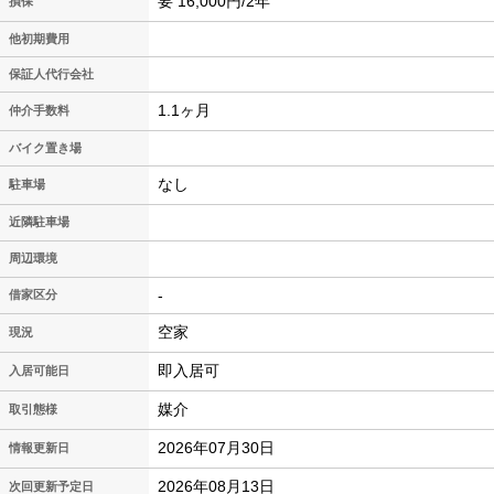
要 16,000円/2年
損保
他初期費用
保証人代行会社
1.1ヶ月
仲介手数料
バイク置き場
なし
駐車場
近隣駐車場
周辺環境
-
借家区分
空家
現況
即入居可
入居可能日
媒介
取引態様
2026年07月30日
情報更新日
2026年08月13日
次回更新予定日