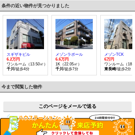
条件の近い物件が見つかりました
スギザキビル
メゾンラポール
メゾンTCK
6.2万円
6.6万円
6万円
ワンルーム（13.50㎡）
1K（22.05㎡）
ワンルーム（18.
千川
/徒歩4分
千川
/徒歩7分
東長崎
/徒歩2分
今まで閲覧した物件
このページをメールで送る