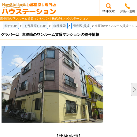
物件検索
お店へ連絡
/mobile_img/head-logo.png
東長崎のワンルーム賃貸マンション | 株式会社ハウステーション
総合TOP
お部屋探しTOP
物件検索
豊島区 賃貸
東長崎のワンルーム賃貸マン
グラバー邸
東長崎のワンルーム賃貸マンションの物件情報
【建物外観】