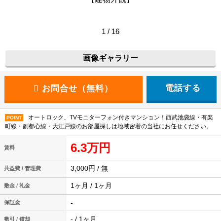
1 / 16
画像ギャラリー
電話する
オートロック、TVモニターフォン付きマンション！西武池袋線・有楽
POINT
町線・副都心線・大江戸線のお部屋探しは地域密着の当社にお任せください。
6.3万円
賃料
3,000円 / 無
共益費 / 管理費
1ヶ月 / 1ヶ月
敷金 / 礼金
-
保証金
- / 1ヶ月
敷引 / 償却