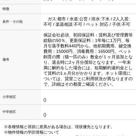
特徴
ガス:都市 / 水道:公営 / 排水:下水 / 2人入居:
条件・その他
不可 / 楽器相談:不可 / ペット:対応 / 子供:不可
保証会社必須、初回保証料：賃料及び管理費等
総額の50％、更新保証料：1年毎に1万円、毎
月引落手数料440円から。他初期費用、鍵交換
費用：15000円、消毒費用：16500円。ペット
飼育の際（猫一匹のみ）敷金が１ヶ月追加とな
備考
り、退去時に2ヶ月分償却となります。一年未
満に解約をした場合には、短期解約違約金とし
て賃料の1ヵ月分がかかります。ネット環境に
ついては、貸室ごとに利用状況が異なりますの
で、詳細はその都度ご確認ください。
小学校区
()
中学校区
()
※各種情報と現状に差異がある場合は、現状優先となります。
※物件情報の学区情報について