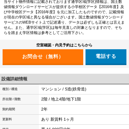
当サイト物件情報に記載されております通学区域(学区)情報は、国土数
値情報ダウンロードサービスが提供する小学校区データ【2016年度】及
び中学校区データ【2016年度】を元に加工したものですので、記載情報
が現在の学区域と異なる場合がございます。国土数値情報ダウンロード
サービスのWEBサイト上で記述通り、データは必ずしも正確とは言えま
せん。また、通学区域(学区)は毎年見直しの対象となりますので、そち
らを踏まえ学区情報は参考としてご活用下さい。
空室確認・内見予約はこちらから
電話する
設備詳細情報
マンション / S造(鉄骨造)
種別 / 構造
2階 / 地上4階/地下1階
所在階 / 階数
2年
契約期間
あり 新賃料 1ヶ月
更新料