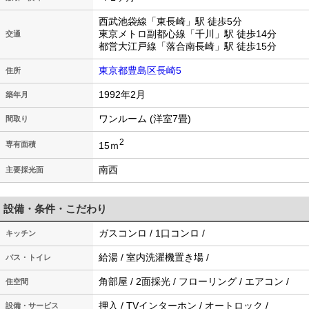
西武池袋線「東長崎」駅 徒歩5分
東京メトロ副都心線「千川」駅 徒歩14分
交通
都営大江戸線「落合南長崎」駅 徒歩15分
東京都豊島区長崎5
住所
1992年2月
築年月
ワンルーム (洋室7畳)
間取り
2
15ｍ
専有面積
南西
主要採光面
設備・条件・こだわり
ガスコンロ / 1口コンロ /
キッチン
給湯 / 室内洗濯機置き場 /
バス・トイレ
角部屋 / 2面採光 / フローリング / エアコン /
住空間
押入 / TVインターホン / オートロック /
設備・サービス