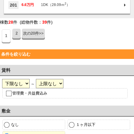
2
201
6.6万円
1DK（28.09ｍ
）
棟数
28
件 (総物件数：
39
件)
2
次の20件>>
1
条件を絞り込む
賃料
～
管理費・共益費込み
敷金
なし
１ヶ月以下