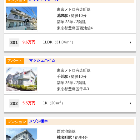
マンション
東京メトロ有楽町線
池袋駅
/ 徒歩10分
築年 38年 / 3階建
東京都豊島区西池袋4
2
301
9.6万円
1LDK（31.04ｍ
）
マッシュハイム
アパート
東京メトロ有楽町線
千川駅
/ 徒歩10分
築年 35年 / 2階建
東京都豊島区千早3
2
202
5.5万円
1K（20ｍ
）
メゾン榎本
マンション
西武池袋線
椎名町駅
/ 徒歩4分