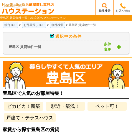
物件検索
お店へ連絡
/mobile_img/head-logo.png
豊島区 賃貸物件一覧｜株式会社ハウステーション
総合TOP
お部屋探しTOP
物件検索
豊島区 賃貸物件一覧
選択中の条件
条件
豊島区 賃貸物件一覧
変更
豊島区
豊島区で人気のお部屋特集！
ピカピカ！新築
駅近・築浅！
ペット可！
戸建て・テラスハウス
家賃から探す豊島区の賃貸