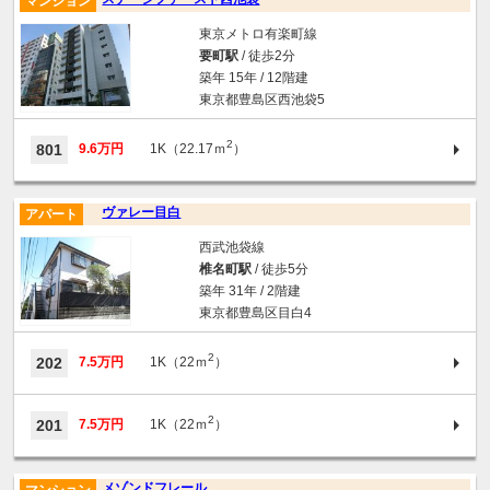
マンション
東京メトロ有楽町線
要町駅
/ 徒歩2分
築年 15年 / 12階建
東京都豊島区西池袋5
2
801
9.6万円
1K（22.17ｍ
）
ヴァレー目白
アパート
西武池袋線
椎名町駅
/ 徒歩5分
築年 31年 / 2階建
東京都豊島区目白4
2
202
7.5万円
1K（22ｍ
）
2
201
7.5万円
1K（22ｍ
）
メゾンドフレール