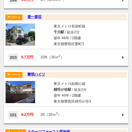
106
第一要荘
アパート
東京メトロ有楽町線
千川駅
/ 徒歩2分
築年 46年 / 2階建
東京都豊島区要町3
2
203
6.7万円
1DK（30ｍ
）
黎明ハイツ
アパート
東京メトロ副都心線
雑司が谷駅
/ 徒歩2分
築年 46年 / 2階建
東京都豊島区雑司が谷3
2
101
8.2万円
2K（30ｍ
）
ステージファースト西池袋