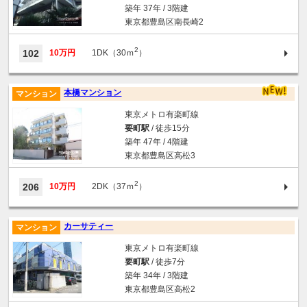
築年 37年 / 3階建
東京都豊島区南長崎2
2
102
10万円
1DK（30ｍ
）
本橋マンション
マンション
東京メトロ有楽町線
要町駅
/ 徒歩15分
築年 47年 / 4階建
東京都豊島区高松3
2
206
10万円
2DK（37ｍ
）
カーサティー
マンション
東京メトロ有楽町線
要町駅
/ 徒歩7分
築年 34年 / 3階建
東京都豊島区高松2