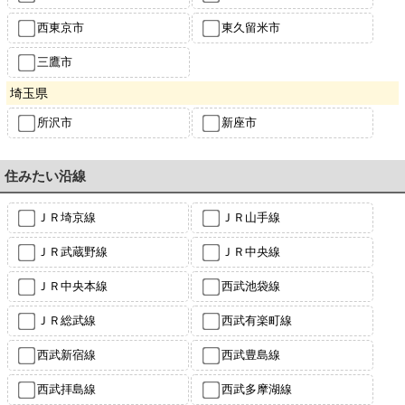
西東京市
東久留米市
三鷹市
埼玉県
所沢市
新座市
住みたい沿線
ＪＲ埼京線
ＪＲ山手線
ＪＲ武蔵野線
ＪＲ中央線
ＪＲ中央本線
西武池袋線
ＪＲ総武線
西武有楽町線
西武新宿線
西武豊島線
西武拝島線
西武多摩湖線