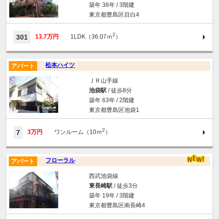
築年 36年 / 3階建
東京都豊島区目白4
2
301
13.7万円
1LDK（36.07ｍ
）
松本ハイツ
アパート
ＪＲ山手線
池袋駅
/ 徒歩8分
築年 63年 / 2階建
東京都豊島区池袋1
2
7
3万円
ワンルーム（10ｍ
）
フローラル
アパート
西武池袋線
東長崎駅
/ 徒歩3分
築年 19年 / 3階建
東京都豊島区南長崎4