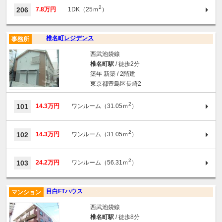
2
206
7.8万円
1DK（25ｍ
）
椎名町レジデンス
事務所
西武池袋線
椎名町駅
/ 徒歩2分
築年 新築 / 2階建
東京都豊島区長崎2
2
101
14.3万円
ワンルーム（31.05ｍ
）
2
102
14.3万円
ワンルーム（31.05ｍ
）
2
103
24.2万円
ワンルーム（56.31ｍ
）
目白FTハウス
マンション
西武池袋線
椎名町駅
/ 徒歩8分