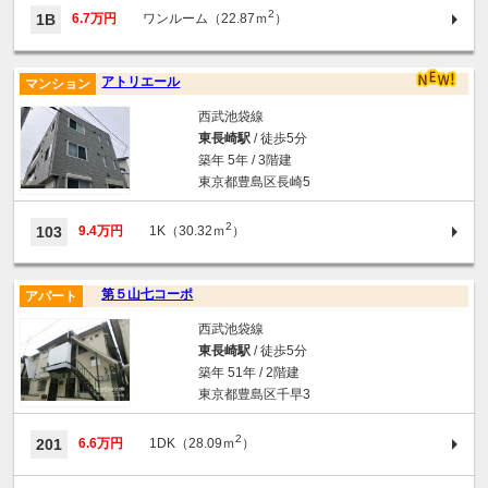
2
1B
6.7万円
ワンルーム（22.87ｍ
）
アトリエール
マンション
西武池袋線
東長崎駅
/ 徒歩5分
築年 5年 / 3階建
東京都豊島区長崎5
2
103
9.4万円
1K（30.32ｍ
）
第５山七コーポ
アパート
西武池袋線
東長崎駅
/ 徒歩5分
築年 51年 / 2階建
東京都豊島区千早3
2
201
6.6万円
1DK（28.09ｍ
）