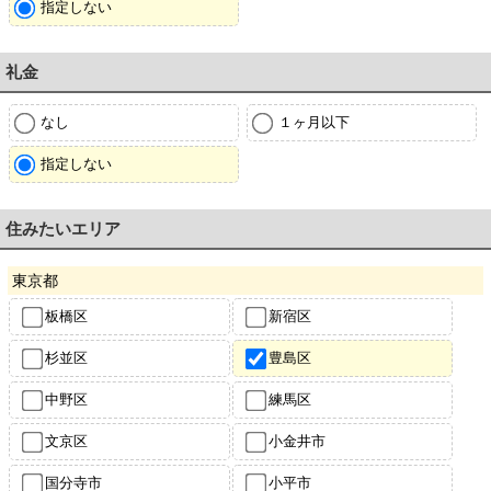
指定しない
礼金
なし
１ヶ月以下
指定しない
住みたいエリア
東京都
板橋区
新宿区
杉並区
豊島区
中野区
練馬区
文京区
小金井市
国分寺市
小平市