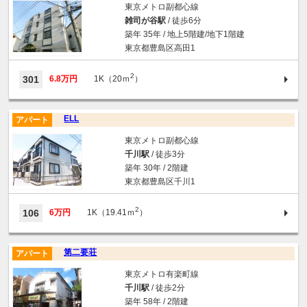
東京メトロ副都心線
雑司が谷駅
/ 徒歩6分
築年 35年 / 地上5階建/地下1階建
東京都豊島区高田1
2
301
6.8万円
1K（20ｍ
）
ELL
アパート
東京メトロ副都心線
千川駅
/ 徒歩3分
築年 30年 / 2階建
東京都豊島区千川1
2
106
6万円
1K（19.41ｍ
）
第二要荘
アパート
東京メトロ有楽町線
千川駅
/ 徒歩2分
築年 58年 / 2階建