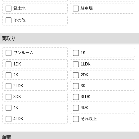
貸土地
駐車場
その他
間取り
ワンルーム
1K
1DK
1LDK
2K
2DK
2LDK
3K
3DK
3LDK
4K
4DK
4LDK
それ以上
面積