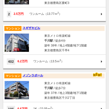
東京都豊島区要町3
2
2
2.5万円
ワンルーム（13.77ｍ
）
スギザキビル
マンション
東京メトロ有楽町線
千川駅
/ 徒歩4分
築年 38年 / 地上4階建/地下1階建
東京都豊島区千早4
2
402
6.2万円
ワンルーム（13.5ｍ
）
メゾンラポール
マンション
東京メトロ有楽町線
千川駅
/ 徒歩7分
築年 37年 / 地上3階建/地下1階建
東京都豊島区千川2丁目
2
6.6万円
1K（22.05ｍ
）