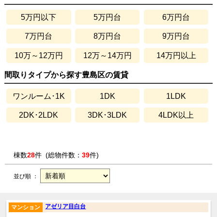
5万円以下
5万円台
6万円台
7万円台
8万円台
9万円台
10万～12万円
12万～14万円
14万円以上
間取りタイプから探す豊島区の賃貸
ワンルーム･1K
1DK
1LDK
2DK･2LDK
3DK･3LDK
4LDK以上
棟数
28
件 (総物件数：
39
件)
並び順 ：
アゼリア目白台
マンション