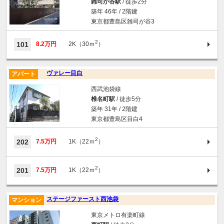
雑司が谷駅
/ 徒歩2分
築年 46年 / 2階建
東京都豊島区雑司が谷3
2
101
8.2万円
2K（30ｍ
）
ヴァレー目白
アパート
西武池袋線
椎名町駅
/ 徒歩5分
築年 31年 / 2階建
東京都豊島区目白4
2
202
7.5万円
1K（22ｍ
）
2
201
7.5万円
1K（22ｍ
）
ステージファースト西池袋
マンション
東京メトロ有楽町線