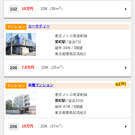
2
102
10万円
1DK（30ｍ
）
カーサティー
マンション
東京メトロ有楽町線
要町駅
/ 徒歩7分
築年 34年 / 3階建
東京都豊島区高松2
2
206
7.8万円
1DK（25ｍ
）
本橋マンション
マンション
東京メトロ有楽町線
要町駅
/ 徒歩15分
築年 47年 / 4階建
東京都豊島区高松3
2
206
10万円
2DK（37ｍ
）