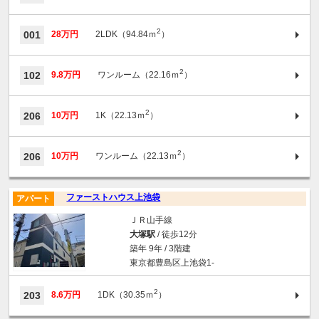
2
001
28万円
2LDK（94.84ｍ
）
2
102
9.8万円
ワンルーム（22.16ｍ
）
2
206
10万円
1K（22.13ｍ
）
2
206
10万円
ワンルーム（22.13ｍ
）
ファーストハウス上池袋
アパート
ＪＲ山手線
大塚駅
/ 徒歩12分
築年 9年 / 3階建
東京都豊島区上池袋1-
2
203
8.6万円
1DK（30.35ｍ
）