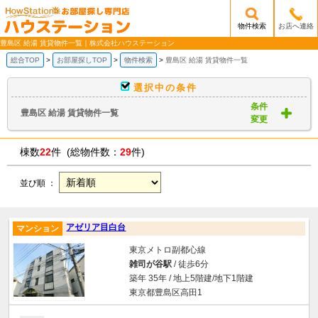
物件検索
お店へ連絡
/mobile_img/head-logo.png
豊島区 給湯 賃貸物件一覧｜株式会社ハウステーション
総合TOP
お部屋探しTOP
物件検索
豊島区 給湯 賃貸物件一覧
選択中の条件
条件
豊島区 給湯 賃貸物件一覧
変更
棟数
22
件 (総物件数：
29
件)
並び順 ：
アゼリア目白台
マンション
東京メトロ副都心線
雑司が谷駅
/ 徒歩6分
築年 35年 / 地上5階建/地下1階建
東京都豊島区高田1