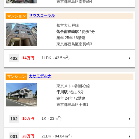
東京都豊島区南長崎4
サウスコーラル
マンション
都営大江戸線
落合南長崎駅
/ 徒歩7分
築年 25年 / 6階建
東京都豊島区南長崎3
2
402
14万円
1LDK（43.5ｍ
）
カサモデルナ
マンション
東京メトロ副都心線
千川駅
/ 徒歩5分
築年 24年 / 2階建
東京都豊島区千川1
2
102
10万円
1K（23ｍ
）
2
001
28万円
2LDK（94.84ｍ
）