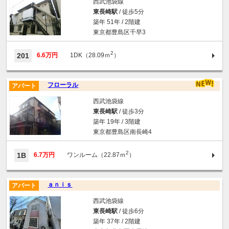
西武池袋線
東長崎駅
/ 徒歩5分
築年 51年 / 2階建
東京都豊島区千早3
2
201
6.6万円
1DK（28.09ｍ
）
フローラル
アパート
西武池袋線
東長崎駅
/ 徒歩3分
築年 19年 / 3階建
東京都豊島区南長崎4
2
1B
6.7万円
ワンルーム（22.87ｍ
）
ａｎｉｓ
アパート
西武池袋線
東長崎駅
/ 徒歩6分
築年 37年 / 2階建