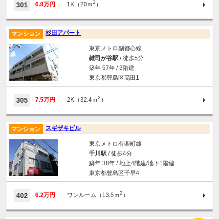
2
301
6.8万円
1K（20ｍ
）
杉田アパート
マンション
東京メトロ副都心線
雑司が谷駅
/ 徒歩5分
築年 57年 / 3階建
東京都豊島区高田1
2
305
7.5万円
2K（32.4ｍ
）
スギザキビル
マンション
東京メトロ有楽町線
千川駅
/ 徒歩4分
築年 38年 / 地上4階建/地下1階建
東京都豊島区千早4
2
402
6.2万円
ワンルーム（13.5ｍ
）