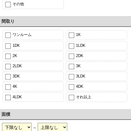
その他
間取り
ワンルーム
1K
1DK
1LDK
2K
2DK
2LDK
3K
3DK
3LDK
4K
4DK
4LDK
それ以上
面積
～