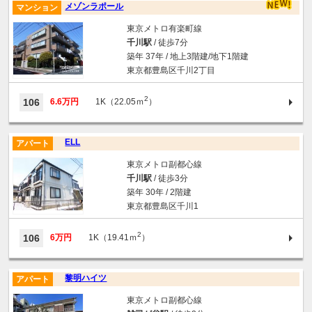
メゾンラポール
マンション
東京メトロ有楽町線
千川駅
/ 徒歩7分
築年 37年 / 地上3階建/地下1階建
東京都豊島区千川2丁目
2
106
6.6万円
1K（22.05ｍ
）
ELL
アパート
東京メトロ副都心線
千川駅
/ 徒歩3分
築年 30年 / 2階建
東京都豊島区千川1
2
106
6万円
1K（19.41ｍ
）
黎明ハイツ
アパート
東京メトロ副都心線