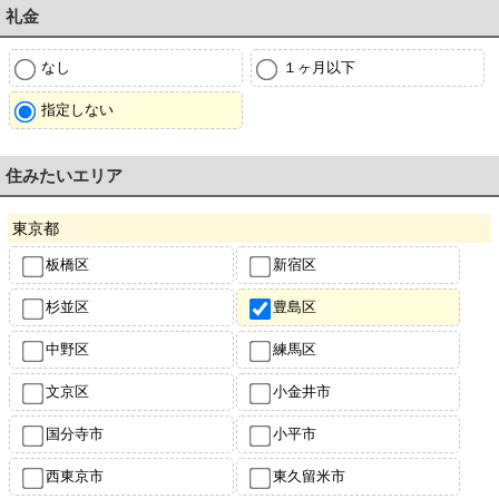
礼金
なし
１ヶ月以下
指定しない
住みたいエリア
東京都
板橋区
新宿区
杉並区
豊島区
中野区
練馬区
文京区
小金井市
国分寺市
小平市
西東京市
東久留米市