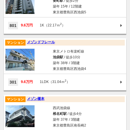
要町駅
/ 徒歩2分
築年 15年 / 12階建
東京都豊島区西池袋5
2
801
9.6万円
1K（22.17ｍ
）
メゾンドフレール
マンション
東京メトロ有楽町線
池袋駅
/ 徒歩10分
築年 38年 / 3階建
東京都豊島区西池袋4
2
301
9.6万円
1LDK（31.04ｍ
）
メゾン榎本
マンション
西武池袋線
椎名町駅
/ 徒歩4分
築年 37年 / 3階建
東京都豊島区南長崎2