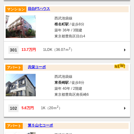
目白FTハウス
マンション
西武池袋線
椎名町駅
/ 徒歩8分
築年 36年 / 3階建
東京都豊島区目白4
2
301
13.7万円
1LDK（36.07ｍ
）
共栄コーポ
アパート
西武池袋線
東長崎駅
/ 徒歩8分
築年 40年 / 2階建
東京都豊島区南長崎6
2
102
5.6万円
1K（20ｍ
）
第５山七コーポ
アパート