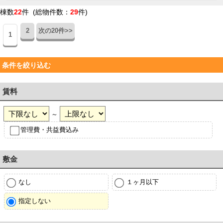
棟数
22
件 (総物件数：
29
件)
2
次の20件>>
1
条件を絞り込む
賃料
～
管理費・共益費込み
敷金
なし
１ヶ月以下
指定しない