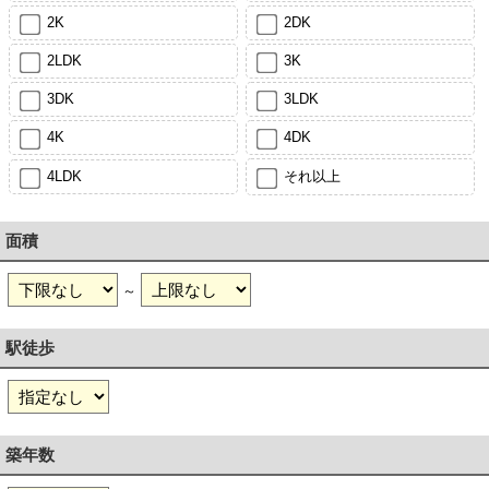
2K
2DK
2LDK
3K
3DK
3LDK
4K
4DK
4LDK
それ以上
面積
～
駅徒歩
築年数