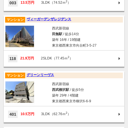
2
003
13.5万円
3LDK（74.52ｍ
）
ヴィーガーデンザレジデンス
マンション
西武新宿線
田無駅
/ 徒歩14分
築年 16年 / 19階建
東京都西東京市向台町3-5-27
2
118
21.9万円
2SLDK（77.45ｍ
）
グリーンリーヴス
マンション
西武新宿線
西武柳沢駅
/ 徒歩5分
築年 29年 / 4階建
東京都西東京市柳沢6-6-9
2
401
10.5万円
3LDK（62.76ｍ
）