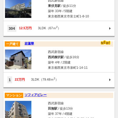
西武新宿線
東伏見駅
/ 徒歩11分
築年 33年 / 5階建
東京都西東京市富士町1-8-10
2
304
12.5万円
3LDK（67ｍ
）
岩蓮華
一戸建て
西武新宿線
西武柳沢駅
/ 徒歩16分
築年 4年 / 2階建
東京都西東京市泉町1-14-11
2
1
22万円
3LDK（79.48ｍ
）
ソフィアビレー
マンション
西武新宿線
田無駅
/ 徒歩13分
築年 37年 / 4階建