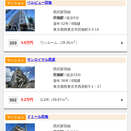
ベルビュー田無
マンション
西武新宿線
田無駅
/ 徒歩5分
築年 52年 / 8階建
東京都西東京市田無町3-3-14
2
203
5.6万円
ワンルーム（28.35ｍ
）
サンロイヤル西原
マンション
西武新宿線
田無駅
/ 徒歩15分
築年 36年 / 6階建
東京都西東京市西原町5-1－17
2
502
9.2万円
1LDK（59.67ｍ
）
ドミール田無
マンション
西武新宿線