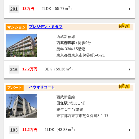
2
201
13万円
2LDK（55.77ｍ
）
プレジデントミタマ
マンション
西武新宿線
西武柳沢駅
/ 徒歩9分
築年 33年 / 5階建
東京都西東京市保谷町5-6-21
2
216
12.2万円
3DK（59.36ｍ
）
ハウオリコート
アパート
西武新宿線
田無駅
/ 徒歩17分
築年 1年 / 3階建
東京都西東京市芝久保町3-1-17
2
103
11.2万円
1LDK（43.88ｍ
）