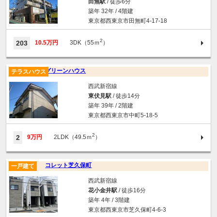
田無駅
/ 徒歩6分
築年 32年 / 4階建
東京都西東京市田無町4-17-18
2
203
10.5万円
3DK（55ｍ
）
グリーンハウス
テラスハウス
西武新宿線
東伏見駅
/ 徒歩14分
築年 39年 / 2階建
東京都西東京市中町5-18-5
2
2
9万円
2LDK（49.5ｍ
）
コレット芝久保町
一戸建て
西武新宿線
花小金井駅
/ 徒歩16分
築年 4年 / 3階建
東京都西東京市芝久保町4-6-3