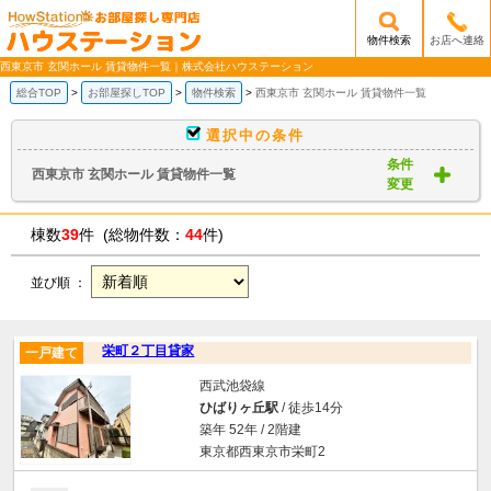
物件検索
お店へ連絡
/mobile_img/head-logo.png
西東京市 玄関ホール 賃貸物件一覧｜株式会社ハウステーション
総合TOP
お部屋探しTOP
物件検索
西東京市 玄関ホール 賃貸物件一覧
選択中の条件
条件
西東京市 玄関ホール 賃貸物件一覧
変更
棟数
39
件 (総物件数：
44
件)
並び順 ：
栄町２丁目貸家
一戸建て
西武池袋線
ひばりヶ丘駅
/ 徒歩14分
築年 52年 / 2階建
東京都西東京市栄町2