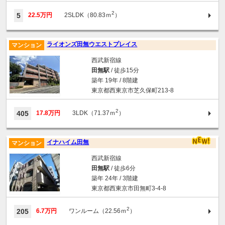
2
5
22.5万円
2SLDK（80.83ｍ
）
ライオンズ田無ウエストプレイス
マンション
西武新宿線
田無駅
/ 徒歩15分
築年 19年 / 8階建
東京都西東京市芝久保町213-8
2
405
17.8万円
3LDK（71.37ｍ
）
イナハイム田無
マンション
西武新宿線
田無駅
/ 徒歩6分
築年 24年 / 3階建
東京都西東京市田無町3-4-8
2
205
6.7万円
ワンルーム（22.56ｍ
）