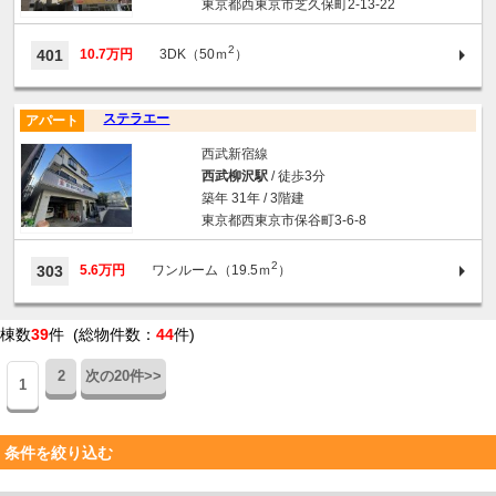
東京都西東京市芝久保町2-13-22
2
401
10.7万円
3DK（50ｍ
）
ステラエー
アパート
西武新宿線
西武柳沢駅
/ 徒歩3分
築年 31年 / 3階建
東京都西東京市保谷町3-6-8
2
303
5.6万円
ワンルーム（19.5ｍ
）
棟数
39
件 (総物件数：
44
件)
2
次の20件>>
1
条件を絞り込む