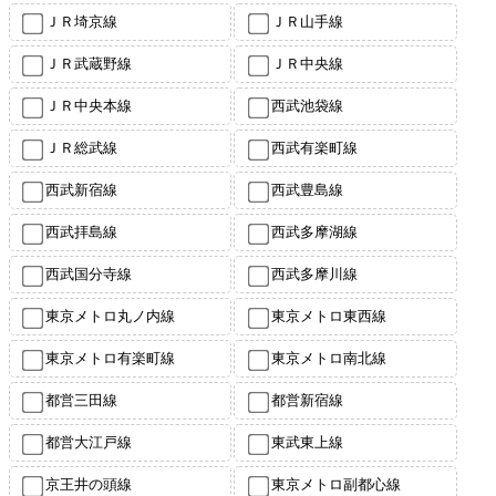
ＪＲ埼京線
ＪＲ山手線
ＪＲ武蔵野線
ＪＲ中央線
ＪＲ中央本線
西武池袋線
ＪＲ総武線
西武有楽町線
西武新宿線
西武豊島線
西武拝島線
西武多摩湖線
西武国分寺線
西武多摩川線
東京メトロ丸ノ内線
東京メトロ東西線
東京メトロ有楽町線
東京メトロ南北線
都営三田線
都営新宿線
都営大江戸線
東武東上線
京王井の頭線
東京メトロ副都心線