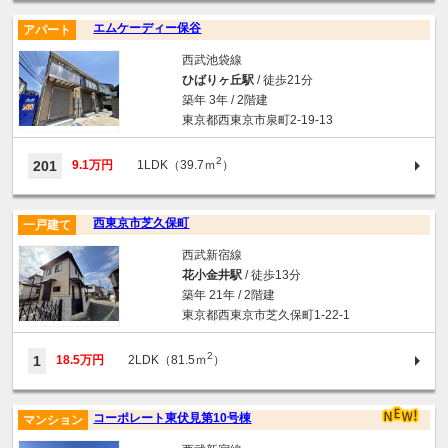
エムケーディー保谷
アパート
西武池袋線
ひばりヶ丘駅
/ 徒歩21分
築年 3年 / 2階建
東京都西東京市泉町2-19-13
2
201
9.1万円
1LDK（39.7ｍ
）
西東京市芝久保町
一戸建て
西武新宿線
花小金井駅
/ 徒歩13分
築年 21年 / 2階建
東京都西東京市芝久保町1-22-1
2
1
18.5万円
2LDK（81.5ｍ
）
コーポレート東伏見第10号棟
マンション