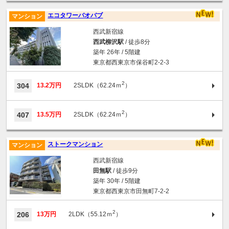
エコタワーバオバブ
マンション
西武新宿線
西武柳沢駅
/ 徒歩8分
築年 26年 / 5階建
東京都西東京市保谷町2-2-3
2
304
13.2万円
2SLDK（62.24ｍ
）
2
407
13.5万円
2SLDK（62.24ｍ
）
ストークマンション
マンション
西武新宿線
田無駅
/ 徒歩9分
築年 30年 / 5階建
東京都西東京市田無町7-2-2
2
206
13万円
2LDK（55.12ｍ
）