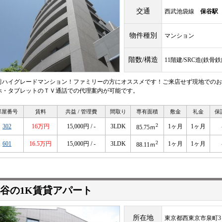
交通
西武池袋線
保谷駅
物件種別
マンション
階数/構造
11階建/SRC造(鉄
前ハイグレードマンション！ファミリーの方にオススメです！ご来店せず現地でのお
ホ・タブレットのＴＶ通話での代理案内が可能です。
部屋番号
賃料
共益 / 管理費
間取り
専有面積
敷金
礼金
保
2
302
16万円
15,000円 / -
3LDK
1ヶ月
1ヶ月
85.75ｍ
2
601
16.5万円
15,000円 / -
3LDK
1ヶ月
1ヶ月
88.11ｍ
谷の1K賃貸アパート
所在地
東京都西東京市泉町3