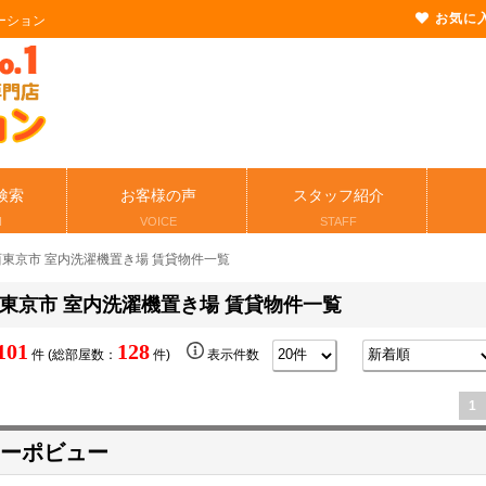
お気に
ーション
検索
お客様の声
スタッフ紹介
H
VOICE
STAFF
西東京市 室内洗濯機置き場 賃貸物件一覧
東京市 室内洗濯機置き場 賃貸物件一覧
101
128
件 (総部屋数：
件)
表示件数
1
ーポビュー