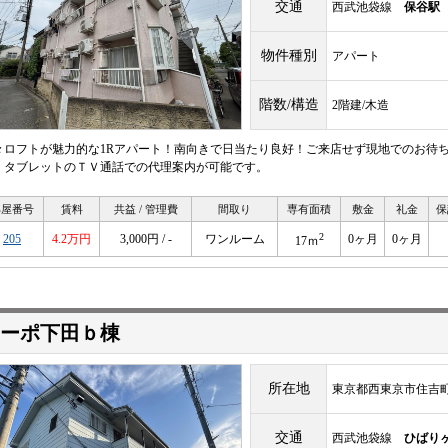
交通
西武池袋線
保谷駅
物件種別
アパート
階数/構造
2階建/木造
々ロフトが魅力的な1Rアパート！南向きで日当たり良好！ご来店せず現地でのお待
・タブレットのＴＶ通話での代理案内が可能です。
部屋番号
賃料
共益 / 管理費
間取り
専有面積
敷金
礼金
保
2
205
4.2万円
3,000円 / -
ワンルーム
0ヶ月
0ヶ月
17ｍ
ーポ下田ｂ棟
所在地
東京都西東京市住吉町
交通
西武池袋線
ひばり