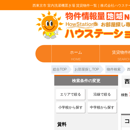
西東京市 室内洗濯機置き場 賃貸物件一覧｜株式会社ハウステ
ホーム
賃貸物件
HOME
SEARC
総合TOP
お部屋探しTOP
物件検索
検索条件の変更
西
エリアで絞る
沿線で絞る
棟数
小学校から探す
中学校から探す
コ
賃料