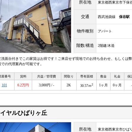
所在地
東京都西東京市下保谷
交通
西武池袋線
保谷駅
物件種別
アパート
階数/構造
2階建/木造
立洗面台付きでこの家賃はお得です！ご来店せず現地でのお待ち合わせ、もしくは弊
話での代理案内が可能です。
部屋番号
賃料
共益 / 管理費
間取り
専有面積
敷金
礼金
保
2
101
6.2万円
3,000円 / -
2K
1ヶ月
0ヶ月
30.57ｍ
イヤルひばりヶ丘
所在地
東京都西東京市ひばり