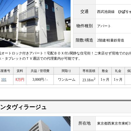
交通
西武池袋線
ひばり
物件種別
アパート
階数/構造
2階建/軽量鉄骨造
浅オートロック付きアパート！宅配ＢＯＸ付♪閑静な住宅街！ご来店せず現地でのお
ホ・タブレットのＴＶ通話での代理案内が可能です。
部屋番号
賃料
共益 / 管理費
間取り
専有面積
敷金
礼金
保
2
101
8万円
3,000円 / -
ワンルーム
1ヶ月
1ヶ月
23.18ｍ
ンタヴィラージュ
所在地
東京都西東京市東町3