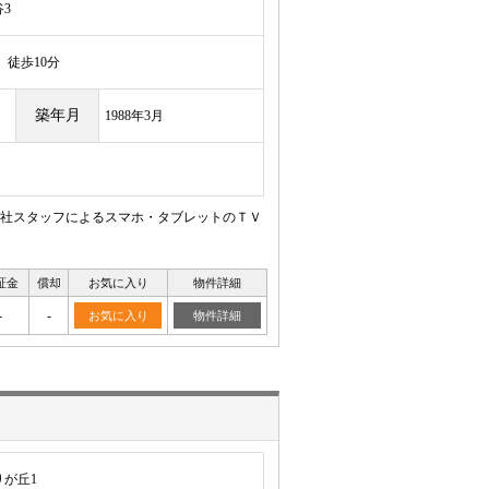
3
徒歩10分
築年月
1988年3月
社スタッフによるスマホ・タブレットのＴＶ
証金
償却
お気に入り
物件詳細
-
-
お気に入り
物件詳細
が丘1