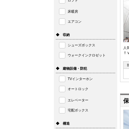
ロフト
床暖房
エアコン
◆ 収納
シューズボックス
人
Ｔ
ウォークインクロゼット
◆ 建物設備・防犯
TVインターホン
オートロック
保
エレベーター
宅配ボックス
◆ 構造