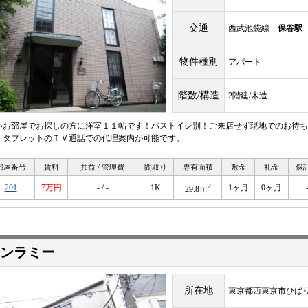
交通
西武池袋線
保谷駅
物件種別
アパート
階数/構造
2階建/木造
いお部屋でお探しの方に洋室１１帖です！バストイレ別！ご来店せず現地でのお待ち
・タブレットのＴＶ通話での代理案内が可能です。
部屋番号
賃料
共益 / 管理費
間取り
専有面積
敷金
礼金
保
2
201
7万円
- / -
1K
1ヶ月
0ヶ月
29.8ｍ
ンラミー
所在地
東京都西東京市ひばり