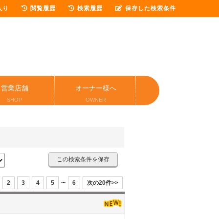
入り
閲覧履歴
検索履歴
保存した検索条件
営業店舗
オーナー様へ
SHOP
OWNER
この検索条件を保存
...
2
3
4
5
6
次の20件>>