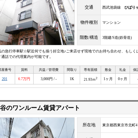
交通
西武池袋線
ひばり
物件種別
マンション
階数/構造
3階建/S造(鉄骨造)
気の急行停車駅☆駅近何でも揃う好立地♪ご来店せず現地でのお待ち合わせ、もしく
Ｖ通話での代理案内が可能です。
部屋番号
賃料
共益 / 管理費
間取り
専有面積
敷金
礼金
保
2
201
6.7万円
3,000円 / -
1K
1ヶ月
0ヶ月
21.93ｍ
谷のワンルーム賃貸アパート
所在地
東京都西東京市北町4