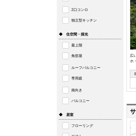
2口コンロ
独立型キッチン
◆ 住空間・採光
最上階
広
角部屋
ホ
ルーフバルコニー
専用庭
南向き
バルコニー
サ
◆ 居室
フローリング