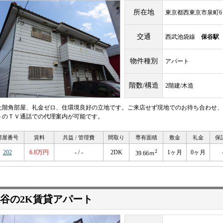
所在地
東京都西東京市泉町6
交通
西武池袋線
保谷駅
物件種別
アパート
階数/構造
2階建/木造
上階角部屋、礼金ゼロ、住環境良好の立地です。ご来店せず現地でのお待ち合わせ、
トのＴＶ通話での代理案内が可能です。
部屋番号
賃料
共益 / 管理費
間取り
専有面積
敷金
礼金
保
2
202
6.8万円
- / -
2DK
1ヶ月
0ヶ月
39.66ｍ
谷の2K賃貸アパート