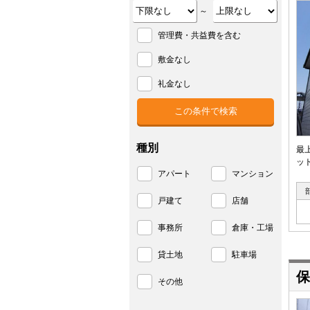
～
管理費・共益費を含む
敷金なし
礼金なし
種別
最
ッ
アパート
マンション
戸建て
店舗
事務所
倉庫・工場
貸土地
駐車場
保
その他