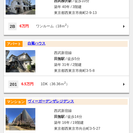
西武柳沢駅
/ 徒歩10分
築年 40年 / 3階建
東京都西東京市南町2-9-13
2
2B
6万円
ワンルーム（18ｍ
）
白菊ハウス
アパート
西武新宿線
田無駅
/ 徒歩5分
築年 31年 / 2階建
東京都西東京市南町3-5-8
2
201
6.5万円
1DK（36.36ｍ
）
ヴィーガーデンザレジデンス
マンション
西武新宿線
田無駅
/ 徒歩14分
築年 16年 / 19階建
東京都西東京市向台町3-5-27