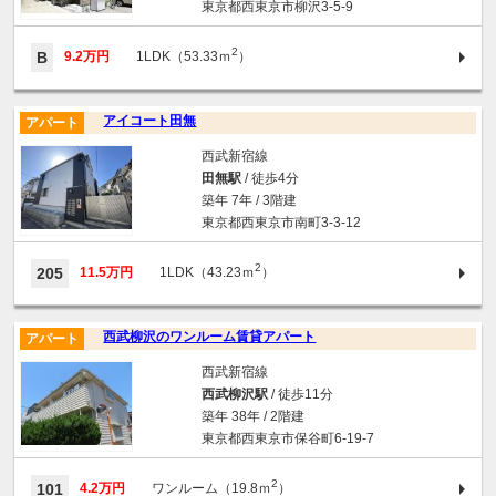
東京都西東京市柳沢3-5-9
2
B
9.2万円
1LDK（53.33ｍ
）
アイコート田無
アパート
西武新宿線
田無駅
/ 徒歩4分
築年 7年 / 3階建
東京都西東京市南町3-3-12
2
205
11.5万円
1LDK（43.23ｍ
）
西武柳沢のワンルーム賃貸アパート
アパート
西武新宿線
西武柳沢駅
/ 徒歩11分
築年 38年 / 2階建
東京都西東京市保谷町6-19-7
2
101
4.2万円
ワンルーム（19.8ｍ
）