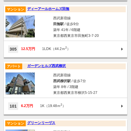
ディーアールホームズ田無
マンション
西武新宿線
田無駅
/ 徒歩9分
築年 41年 / 6階建
東京都西東京市田無町3-7-20
2
305
12.5万円
1LDK（44.2ｍ
）
ガーデンヒルズ西武柳沢
アパート
西武新宿線
西武柳沢駅
/ 徒歩7分
築年 8年 / 3階建
東京都西東京市柳沢5-15-27
2
101
6.2万円
1K（19.48ｍ
）
グリーンリーヴス
マンション