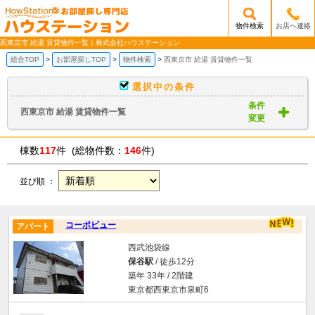
物件検索
お店へ連絡
/mobile_img/head-logo.png
西東京市 給湯 賃貸物件一覧｜株式会社ハウステーション
総合TOP
お部屋探しTOP
物件検索
西東京市 給湯 賃貸物件一覧
選択中の条件
条件
西東京市 給湯 賃貸物件一覧
変更
棟数
117
件 (総物件数：
146
件)
並び順 ：
コーポビュー
アパート
西武池袋線
保谷駅
/ 徒歩12分
築年 33年 / 2階建
東京都西東京市泉町6