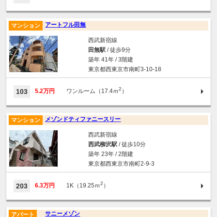
アートフル田無
マンション
西武新宿線
田無駅
/ 徒歩9分
築年 41年 / 3階建
東京都西東京市南町3-10-18
2
103
5.2万円
ワンルーム（17.4ｍ
）
メゾンドティファニースリー
マンション
西武新宿線
西武柳沢駅
/ 徒歩10分
築年 23年 / 2階建
東京都西東京市南町2-9-3
2
203
6.3万円
1K（19.25ｍ
）
サニーメゾン
アパート