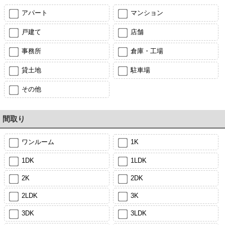
アパート
マンション
戸建て
店舗
事務所
倉庫・工場
貸土地
駐車場
その他
間取り
ワンルーム
1K
1DK
1LDK
2K
2DK
2LDK
3K
3DK
3LDK