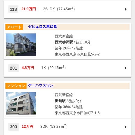
2
118
21.9万円
2SLDK（77.45ｍ
）
ゼピュロス東伏見
アパート
西武新宿線
西武柳沢駅
/ 徒歩10分
築年 26年 / 2階建
東京都西東京市東伏見5-2-2
2
201
4.8万円
1K（20.46ｍ
）
ケーハウスワン
マンション
西武新宿線
田無駅
/ 徒歩9分
築年 36年 / 4階建
東京都西東京市田無町7-1-6
2
303
12万円
3DK（53.28ｍ
）