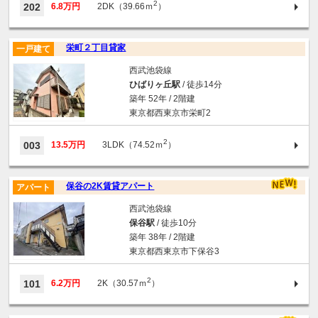
2
202
6.8万円
2DK（39.66ｍ
）
栄町２丁目貸家
一戸建て
西武池袋線
ひばりヶ丘駅
/ 徒歩14分
築年 52年 / 2階建
東京都西東京市栄町2
2
003
13.5万円
3LDK（74.52ｍ
）
保谷の2K賃貸アパート
アパート
西武池袋線
保谷駅
/ 徒歩10分
築年 38年 / 2階建
東京都西東京市下保谷3
2
101
6.2万円
2K（30.57ｍ
）