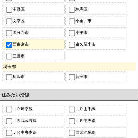
中野区
練馬区
文京区
小金井市
国分寺市
小平市
西東京市
東久留米市
三鷹市
埼玉県
所沢市
新座市
住みたい沿線
ＪＲ埼京線
ＪＲ山手線
ＪＲ武蔵野線
ＪＲ中央線
ＪＲ中央本線
西武池袋線