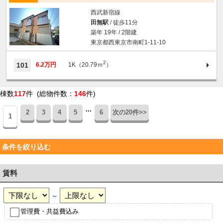
西武新宿線
田無駅
/ 徒歩11分
築年 19年 / 2階建
東京都西東京市南町1-11-10
2
101
6.2万円
1K（20.79ｍ
）
棟数
117
件 (総物件数：
146
件)
...
2
3
4
5
6
次の20件>>
1
条件を絞り込む
賃料
～
管理費・共益費込み