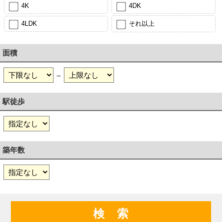
4K
4DK
4LDK
それ以上
面積
～
駅徒歩
築年数