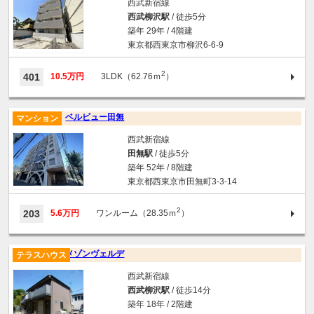
西武新宿線
西武柳沢駅
/ 徒歩5分
築年 29年 / 4階建
東京都西東京市柳沢6-6-9
2
401
10.5万円
3LDK（62.76ｍ
）
ベルビュー田無
マンション
西武新宿線
田無駅
/ 徒歩5分
築年 52年 / 8階建
東京都西東京市田無町3-3-14
2
203
5.6万円
ワンルーム（28.35ｍ
）
メゾンヴェルデ
テラスハウス
西武新宿線
西武柳沢駅
/ 徒歩14分
築年 18年 / 2階建