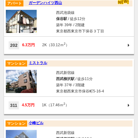
ガーデンハイツ西山
アパート
西武池袋線
保谷駅
/ 徒歩12分
築年 39年 / 2階建
東京都西東京市下保谷３丁目
2
202
6.3万円
2K（33.12ｍ
）
ミストラル
マンション
西武新宿線
西武柳沢駅
/ 徒歩11分
築年 37年 / 3階建
東京都西東京市保谷町5-16-4
2
311
4.5万円
1K（17.46ｍ
）
小峰ビル
マンション
西武新宿線