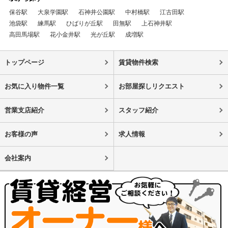
保谷駅
大泉学園駅
石神井公園駅
中村橋駅
江古田駅
池袋駅
練馬駅
ひばりが丘駅
田無駅
上石神井駅
高田馬場駅
花小金井駅
光が丘駅
成増駅
トップページ
賃貸物件検索
お気に入り物件一覧
お部屋探しリクエスト
営業支店紹介
スタッフ紹介
お客様の声
求人情報
会社案内