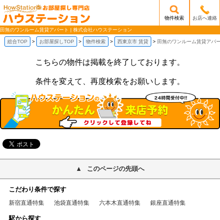
物件検索
お店へ連絡
/mobile_img/head-logo.png
田無のワンルーム賃貸アパート | 株式会社ハウステーション
総合TOP
お部屋探しTOP
物件検索
西東京市 賃貸
田無のワンルーム賃貸アパ
こちらの物件は掲載を終了しております。
条件を変えて、再度検索をお願いします。
このページの先頭へ
こだわり条件で探す
新宿直通特集
池袋直通特集
六本木直通特集
銀座直通特集
駅から探す