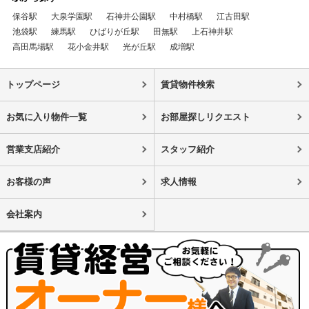
保谷駅
大泉学園駅
石神井公園駅
中村橋駅
江古田駅
池袋駅
練馬駅
ひばりが丘駅
田無駅
上石神井駅
高田馬場駅
花小金井駅
光が丘駅
成増駅
トップページ
賃貸物件検索
お気に入り物件一覧
お部屋探しリクエスト
営業支店紹介
スタッフ紹介
お客様の声
求人情報
会社案内