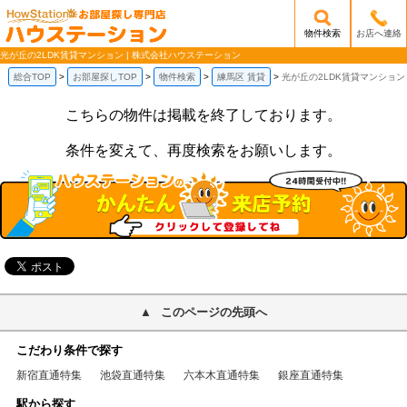
物件検索
お店へ連絡
/mobile_img/head-logo.png
光が丘の2LDK賃貸マンション | 株式会社ハウステーション
総合TOP
お部屋探しTOP
物件検索
練馬区 賃貸
光が丘の2LDK賃貸マンション
こちらの物件は掲載を終了しております。
条件を変えて、再度検索をお願いします。
このページの先頭へ
こだわり条件で探す
新宿直通特集
池袋直通特集
六本木直通特集
銀座直通特集
駅から探す