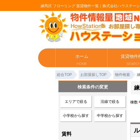
練馬区 フローリング 賃貸物件一覧｜株式会社ハウステー
ホーム
賃貸物件
HOME
SEARC
総合TOP
お部屋探しTOP
物件検索
検索条件の変更
練
エリアで絞る
沿線で絞る
棟数
小学校から探す
中学校から探す
ル
賃料