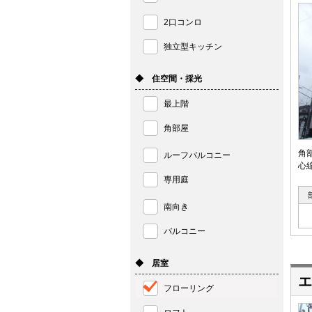
2口コンロ
独立型キッチン
◆ 住空間・採光
最上階
角部屋
角
ルーフバルコニー
心
専用庭
南向き
バルコニー
◆ 居室
エ
フローリング