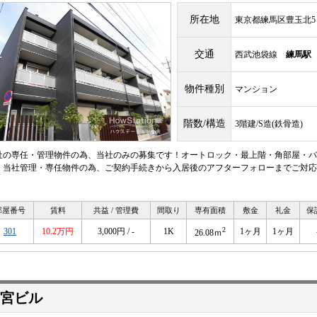
所在地
東京都練馬区豊玉北5
交通
西武池袋線
練馬駅
物件種別
マンション
階数/構造
3階建/S造(鉄骨造)
社の専任・管理物件の為、当社のみの募集です！オートロック・最上階・角部屋・バ
。当社管理・専任物件の為、ご契約手続きから入居後のアフターフォローまでご対応
。
部屋番号
賃料
共益 / 管理費
間取り
専有面積
敷金
礼金
保
2
301
10.2万円
3,000円 / -
1K
1ヶ月
1ヶ月
26.08ｍ
宮ビル