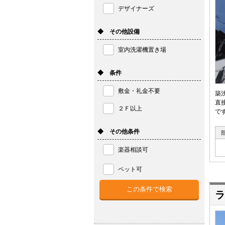
デザイナーズ
◆ その他設備
室内洗濯機置き場
◆ 条件
敷金・礼金不要
築
直
２Ｆ以上
で
◆ その他条件
楽器相談可
ペット可
ラ