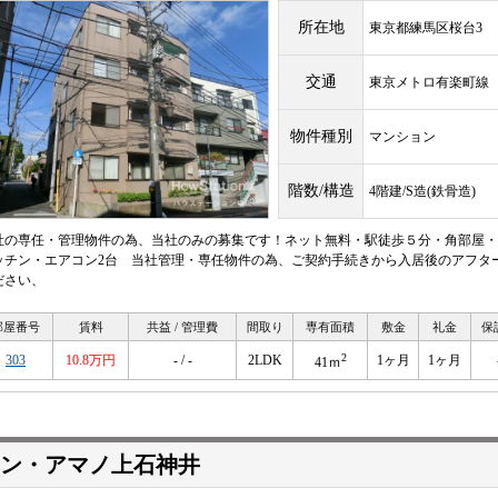
所在地
東京都練馬区桜台3
交通
東京メトロ有楽町
物件種別
マンション
階数/構造
4階建/S造(鉄骨造)
社の専任・管理物件の為、当社のみの募集です！ネット無料・駅徒歩５分・角部屋・
ッチン・エアコン2台 当社管理・専任物件の為、ご契約手続きから入居後のアフタ
ださい、
部屋番号
賃料
共益 / 管理費
間取り
専有面積
敷金
礼金
保
2
303
10.8万円
- / -
2LDK
1ヶ月
1ヶ月
41ｍ
ン・アマノ上石神井