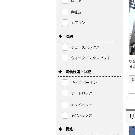
ロフト
床暖房
エアコン
◆ 収納
シューズボックス
ウォークインクロゼット
桜
可
◆ 建物設備・防犯
TVインターホン
オートロック
エレベーター
宅配ボックス
リ
◆ 構造