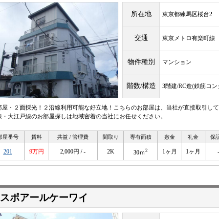
所在地
東京都練馬区桜台2
交通
東京メトロ有楽町
物件種別
マンション
階数/構造
3階建/RC造(鉄筋コ
部屋・２面採光！２沿線利用可能な好立地！こちらのお部屋は、当社が直接取引して
線・大江戸線のお部屋探しは地域密着の当社にお任せください。
部屋番号
賃料
共益 / 管理費
間取り
専有面積
敷金
礼金
保
2
201
9万円
2,000円 / -
2K
1ヶ月
1ヶ月
30ｍ
スポアールケーワイ