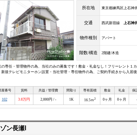
所在地
東京都練馬区上石神井
交通
西武新宿線
上石神
物件種別
アパート
階数/構造
2階建/木造
社の専任・管理物件の為、当社のみの募集です！敷金・礼金なし！フリーレント１カ
・新規テレビモニターホン設置・当社管理・専任物件の為、ご契約手続きから入居後
！
部屋番号
賃料
共益 / 管理費
間取り
専有面積
敷金
礼金
保
2
102
3.8万円
2,000円 / -
1K
0ヶ月
0ヶ月
16.5ｍ
ゾン長瀬Ⅰ