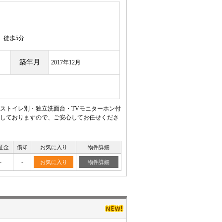
徒歩5分
築年月
2017年12月
ストイレ別・独立洗面台・TVモニターホン付
しておりますので、ご安心してお任せくださ
証金
償却
お気に入り
物件詳細
-
-
お気に入り
物件詳細