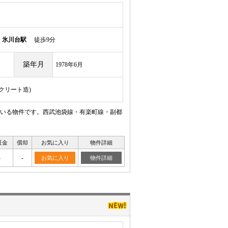
線
氷川台駅
徒歩9分
築年月
1978年6月
ンクリート造)
いる物件です。西武池袋線・有楽町線・副都
証金
償却
お気に入り
物件詳細
-
-
お気に入り
物件詳細