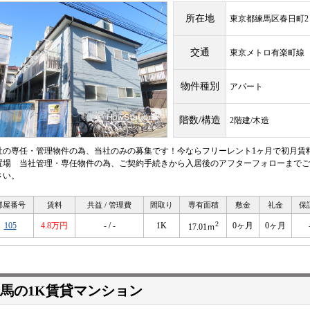
所在地
東京都練馬区春日町2
交通
東京メトロ有楽町
物件種別
アパート
階数/構造
2階建/木造
社の専任・管理物件の為、当社のみの募集です！今ならフリーレント1ヶ月で初月賃
置場 当社管理・専任物件の為、ご契約手続きから入居後のアフターフォローまでご
さい。
部屋番号
賃料
共益 / 管理費
間取り
専有面積
敷金
礼金
保
2
105
4.8万円
- / -
1K
0ヶ月
0ヶ月
17.01ｍ
馬の1K賃貸マンション