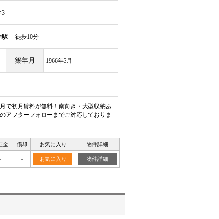
3
井駅
徒歩10分
築年月
1966年3月
月で初月賃料が無料！南向き・大型収納あ
のアフターフォローまでご対応しておりま
証金
償却
お気に入り
物件詳細
-
-
お気に入り
物件詳細