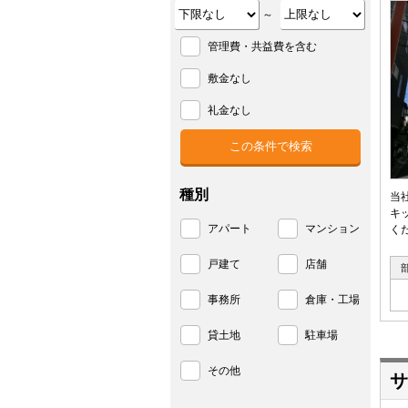
～
管理費・共益費を含む
敷金なし
礼金なし
種別
当
キ
アパート
マンション
く
戸建て
店舗
事務所
倉庫・工場
貸土地
駐車場
その他
サ