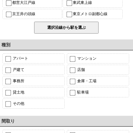
都営大江戸線
東武東上線
京王井の頭線
東京メトロ副都心線
種別
アパート
マンション
戸建て
店舗
事務所
倉庫・工場
貸土地
駐車場
その他
間取り