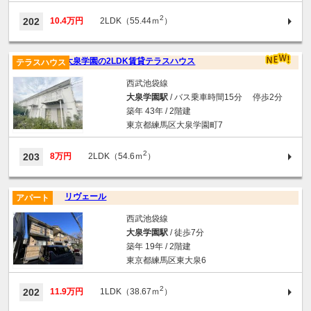
2
202
10.4万円
2LDK（55.44ｍ
）
大泉学園の2LDK賃貸テラスハウス
テラスハウス
西武池袋線
大泉学園駅
/ バス乗車時間15分 停歩2分
築年 43年 / 2階建
東京都練馬区大泉学園町7
2
203
8万円
2LDK（54.6ｍ
）
リヴェール
アパート
西武池袋線
大泉学園駅
/ 徒歩7分
築年 19年 / 2階建
東京都練馬区東大泉6
2
202
11.9万円
1LDK（38.67ｍ
）