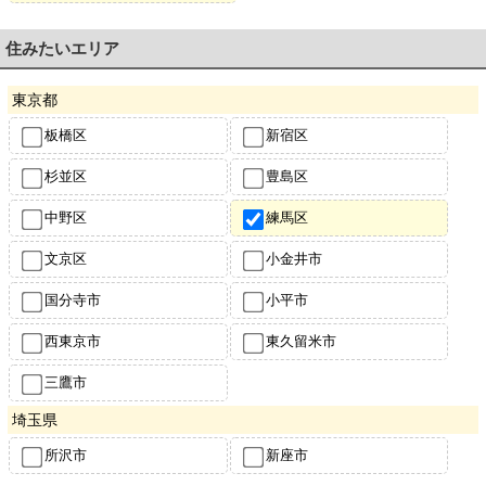
住みたいエリア
東京都
板橋区
新宿区
杉並区
豊島区
中野区
練馬区
文京区
小金井市
国分寺市
小平市
西東京市
東久留米市
三鷹市
埼玉県
所沢市
新座市