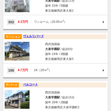
大泉学園駅
/ 徒歩11分
築年 33年 / 5階建
東京都練馬区東大泉2
2
302
6.3万円
ワンルーム（20.05ｍ
）
ヴェルリバード
マンション
西武池袋線
大泉学園駅
/ 徒歩6分
築年 24年 / 3階建
東京都練馬区東大泉5
2
106
6.7万円
1K（20ｍ
）
ベルコート
アパート
西武池袋線
大泉学園駅
/ 徒歩15分
築年 28年 / 2階建
東京都練馬区大泉学園町2