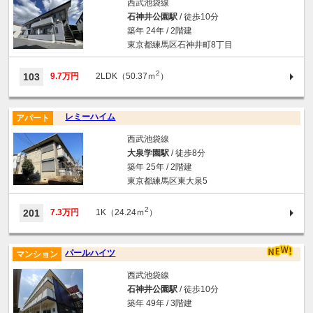
西武池袋線
石神井公園駅
/ 徒歩10分
築年 24年 / 2階建
東京都練馬区石神井町8丁目
2
103
9.7万円
2LDK（50.37ｍ
）
レミーハイム
アパート
西武池袋線
大泉学園駅
/ 徒歩8分
築年 25年 / 2階建
東京都練馬区東大泉5
2
201
7.3万円
1K（24.24ｍ
）
パールハイツ
マンション
西武池袋線
石神井公園駅
/ 徒歩10分
築年 49年 / 3階建