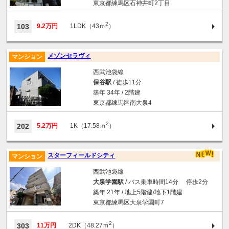
東京都練馬区石神井町2丁目
2
103
9.2万円
1LDK（43ｍ
）
メゾンセラヴィ
マンション
西武池袋線
保谷駅
/ 徒歩11分
築年 34年 / 2階建
東京都練馬区南大泉4
2
202
5.2万円
1K（17.58ｍ
）
スターフィールドシティ
マンション
西武池袋線
大泉学園駅
/ バス乗車時間14分 停歩2分
築年 21年 / 地上5階建/地下1階建
東京都練馬区大泉学園町7
2
303
11万円
2DK（48.27ｍ
）