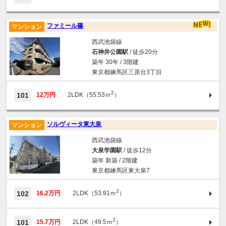
ファミール篠
マンション
西武池袋線
石神井公園駅
/ 徒歩20分
築年 30年 / 3階建
東京都練馬区三原台3丁目
2
101
12万円
2LDK（55.53ｍ
）
ソルヴィータ東大泉
マンション
西武池袋線
大泉学園駅
/ 徒歩12分
築年 新築 / 2階建
東京都練馬区東大泉7
2
102
16.2万円
2LDK（53.91ｍ
）
2
101
15.7万円
2LDK（49.5ｍ
）