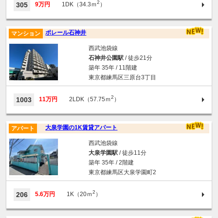
2
305
9万円
1DK（34.3ｍ
）
ポレール石神井
マンション
西武池袋線
石神井公園駅
/ 徒歩21分
築年 35年 / 11階建
東京都練馬区三原台3丁目
2
1003
11万円
2LDK（57.75ｍ
）
大泉学園の1K賃貸アパート
アパート
西武池袋線
大泉学園駅
/ 徒歩11分
築年 35年 / 2階建
東京都練馬区大泉学園町2
2
206
5.6万円
1K（20ｍ
）