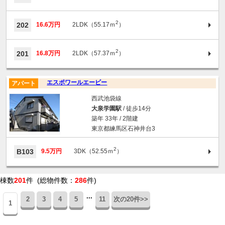
2
202
16.6万円
2LDK（55.17ｍ
）
2
201
16.8万円
2LDK（57.37ｍ
）
エスポワールエービー
アパート
西武池袋線
大泉学園駅
/ 徒歩14分
築年 33年 / 2階建
東京都練馬区石神井台3
2
B103
9.5万円
3DK（52.55ｍ
）
棟数
201
件 (総物件数：
286
件)
...
2
3
4
5
11
次の20件>>
1