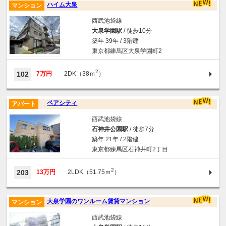
ハイム大泉
マンション
西武池袋線
大泉学園駅
/ 徒歩10分
築年 39年 / 3階建
東京都練馬区大泉学園町2
2
102
7万円
2DK（38ｍ
）
ペアシティ
アパート
西武池袋線
石神井公園駅
/ 徒歩7分
築年 21年 / 2階建
東京都練馬区石神井町2丁目
2
203
13万円
2LDK（51.75ｍ
）
大泉学園のワンルーム賃貸マンション
マンション
西武池袋線