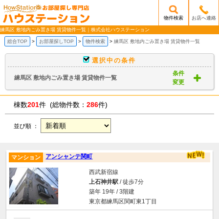
物件検索
お店へ連絡
/mobile_img/head-logo.png
練馬区 敷地内ごみ置き場 賃貸物件一覧｜株式会社ハウステーション
総合TOP
お部屋探しTOP
物件検索
練馬区 敷地内ごみ置き場 賃貸物件一覧
選択中の条件
条件
練馬区 敷地内ごみ置き場 賃貸物件一覧
変更
棟数
201
件 (総物件数：
286
件)
並び順 ：
アンシャンテ関町
マンション
西武新宿線
上石神井駅
/ 徒歩7分
築年 19年 / 3階建
東京都練馬区関町東1丁目