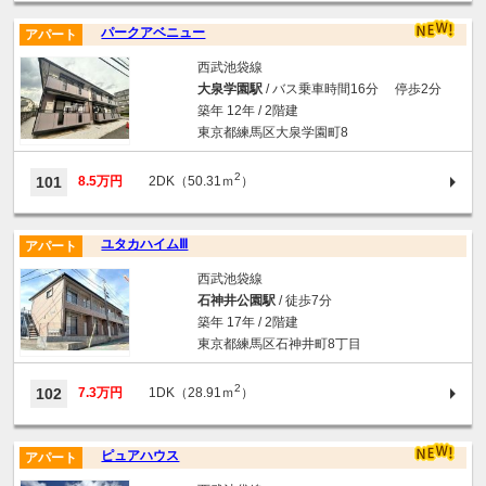
パークアベニュー
アパート
西武池袋線
大泉学園駅
/ バス乗車時間16分 停歩2分
築年 12年 / 2階建
東京都練馬区大泉学園町8
2
101
8.5万円
2DK（50.31ｍ
）
ユタカハイムⅢ
アパート
西武池袋線
石神井公園駅
/ 徒歩7分
築年 17年 / 2階建
東京都練馬区石神井町8丁目
2
102
7.3万円
1DK（28.91ｍ
）
ピュアハウス
アパート