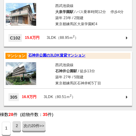
西武池袋線
大泉学園駅
/ バス乗車時間12分 停歩4分
築年 23年 / 2階建
東京都練馬区大泉学園町4
2
C102
15.6万円
3LDK（88.95ｍ
）
石神井公園の3LDK賃貸マンション
マンション
西武池袋線
石神井公園駅
/ 徒歩13分
築年 27年 / 5階建
東京都練馬区石神井町5丁目
2
305
16.9万円
3LDK（80.51ｍ
）
棟数
28
件 (総物件数：
35
件)
2
次の20件>>
1