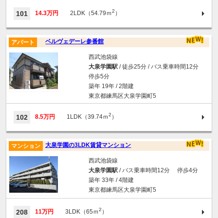
2
101
14.3万円
2LDK（54.79ｍ
）
ベルヴェデーレ参番館
アパート
西武池袋線
大泉学園駅
/ 徒歩25分 / バス乗車時間12分
停歩5分
築年 19年 / 2階建
東京都練馬区大泉学園町5
2
102
8.5万円
1LDK（39.74ｍ
）
大泉学園の3LDK賃貸マンション
マンション
西武池袋線
大泉学園駅
/ バス乗車時間12分 停歩4分
築年 33年 / 4階建
東京都練馬区大泉学園町5
2
208
11万円
3LDK（65ｍ
）