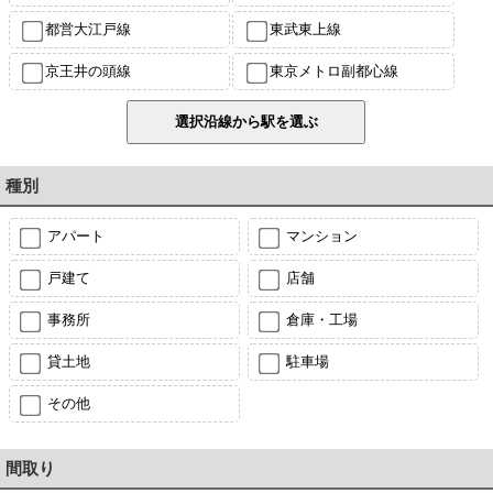
都営大江戸線
東武東上線
京王井の頭線
東京メトロ副都心線
種別
アパート
マンション
戸建て
店舗
事務所
倉庫・工場
貸土地
駐車場
その他
間取り