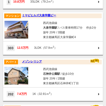
2
1
10.8万円
3SLDK（79.2ｍ
）
ミヤビヒルズ大泉学園ビー
マンション
西武池袋線
大泉学園駅
/ バス乗車時間17分 停歩2分
築年 20年 / 3階建
東京都練馬区大泉学園町4
2
303
12.5万円
3LDK（57.9ｍ
）
メゾンレリシア
アパート
西武池袋線
石神井公園駅
/ 徒歩10分
築年 20年 / 2階建
東京都練馬区石神井町1丁目
2
202
7.8万円
1K（32.91ｍ
）