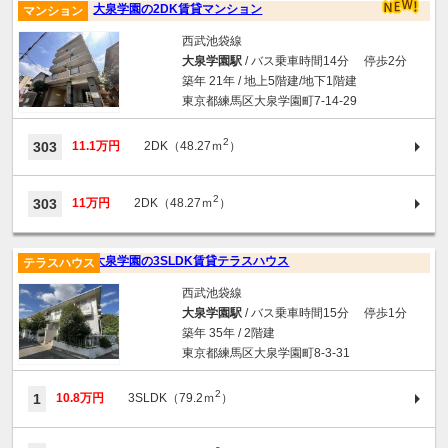
大泉学園の2DK賃貸マンション
マンション
西武池袋線
大泉学園駅
/ バス乗車時間14分 停歩2分
築年 21年 / 地上5階建/地下1階建
東京都練馬区大泉学園町7-14-29
2
303
11.1万円
2DK（48.27ｍ
）
2
303
11万円
2DK（48.27ｍ
）
大泉学園の3SLDK賃貸テラスハウス
テラスハウス
西武池袋線
大泉学園駅
/ バス乗車時間15分 停歩1分
築年 35年 / 2階建
東京都練馬区大泉学園町8-3-31
2
1
10.8万円
3SLDK（79.2ｍ
）