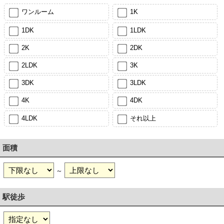
ワンルーム
1K
1DK
1LDK
2K
2DK
2LDK
3K
3DK
3LDK
4K
4DK
4LDK
それ以上
面積
～
駅徒歩