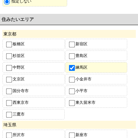
指定しない
住みたいエリア
東京都
板橋区
新宿区
杉並区
豊島区
中野区
練馬区
文京区
小金井市
国分寺市
小平市
西東京市
東久留米市
三鷹市
埼玉県
所沢市
新座市