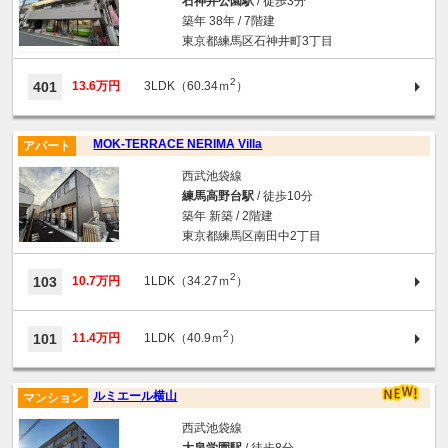
石神井公園駅
/ 徒歩3分
築年 38年 / 7階建
東京都練馬区石神井町3丁目
2
401
13.6万円
3LDK（60.34ｍ
）
MOK-TERRACE NERIMA Villa
アパート
西武池袋線
練馬高野台駅
/ 徒歩10分
築年 新築 / 2階建
東京都練馬区南田中2丁目
2
103
10.7万円
1LDK（34.27ｍ
）
2
101
11.4万円
1LDK（40.9ｍ
）
ルミエール横山
マンション
西武池袋線