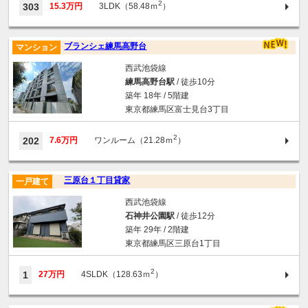
2
303
15.3万円
3LDK（58.48ｍ
）
ブランシェ練馬高野台
マンション
西武池袋線
練馬高野台駅
/ 徒歩10分
築年 18年 / 5階建
東京都練馬区富士見台3丁目
2
202
7.6万円
ワンルーム（21.28ｍ
）
三原台１丁目貸家
一戸建て
西武池袋線
石神井公園駅
/ 徒歩12分
築年 29年 / 2階建
東京都練馬区三原台1丁目
2
1
27万円
4SLDK（128.63ｍ
）