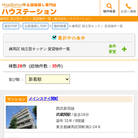
物件検索
お店へ連絡
/mobile_img/head-logo.png
練馬区 独立型キッチン 賃貸物件一覧｜株式会社ハウステーション
総合TOP
お部屋探しTOP
物件検索
練馬区 独立型キッチン 賃貸物件一覧
選択中の条件
条件
練馬区 独立型キッチン 賃貸物件一覧
変更
棟数
28
件 (総物件数：
35
件)
並び順 ：
メインステイ関町
マンション
西武新宿線
武蔵関駅
/ 徒歩16分
築年 31年 / 8階建
東京都練馬区関町南2-24-6