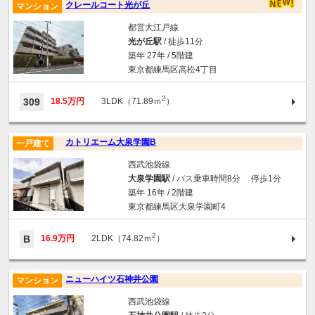
クレールコート光が丘
マンション
都営大江戸線
光が丘駅
/ 徒歩11分
築年 27年 / 5階建
東京都練馬区高松4丁目
2
309
18.5万円
3LDK（71.89ｍ
）
カトリエーム大泉学園B
一戸建て
西武池袋線
大泉学園駅
/ バス乗車時間8分 停歩1分
築年 16年 / 2階建
東京都練馬区大泉学園町4
2
B
16.9万円
2LDK（74.82ｍ
）
ニューハイツ石神井公園
マンション
西武池袋線