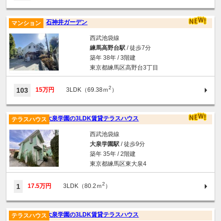
石神井ガーデン
マンション
西武池袋線
練馬高野台駅
/ 徒歩7分
築年 38年 / 3階建
東京都練馬区高野台3丁目
2
103
15万円
3LDK（69.38ｍ
）
大泉学園の3LDK賃貸テラスハウス
テラスハウス
西武池袋線
大泉学園駅
/ 徒歩9分
築年 35年 / 2階建
東京都練馬区東大泉4
2
1
17.5万円
3LDK（80.2ｍ
）
大泉学園の3LDK賃貸テラスハウス
テラスハウス