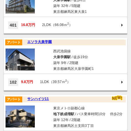
大泉学園駅
/ 徒歩8分
築年 32年 / 5階建
東京都練馬区東大泉1
2
401
16.8万円
2LDK（66.08ｍ
）
エソラ大泉学園
アパート
西武池袋線
大泉学園駅
/ 徒歩19分
築年 9年 / 2階建
東京都練馬区大泉学園町1
2
102
9.8万円
1LDK（39.57ｍ
）
サンハイツ11
アパート
東京メトロ副都心線
地下鉄成増駅
/ バス乗車時間10分 停歩2分
築年 12年 / 2階建
東京都練馬区土支田3丁目