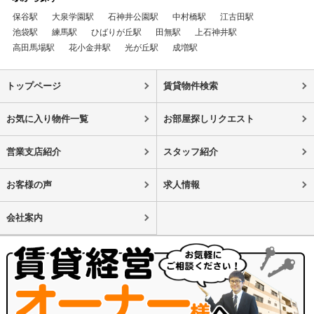
保谷駅
大泉学園駅
石神井公園駅
中村橋駅
江古田駅
池袋駅
練馬駅
ひばりが丘駅
田無駅
上石神井駅
高田馬場駅
花小金井駅
光が丘駅
成増駅
トップページ
賃貸物件検索
お気に入り物件一覧
お部屋探しリクエスト
営業支店紹介
スタッフ紹介
お客様の声
求人情報
会社案内