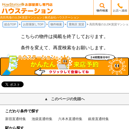
物件検索
お店へ連絡
/mobile_img/head-logo.png
高田馬場の1LDK賃貸マンション | 株式会社ハウステーション
総合TOP
お部屋探しTOP
物件検索
豊島区 賃貸
高田馬場の1LDK賃貸マンショ
こちらの物件は掲載を終了しております。
条件を変えて、再度検索をお願いします。
このページの先頭へ
こだわり条件で探す
新宿直通特集
池袋直通特集
六本木直通特集
銀座直通特集
駅から探す