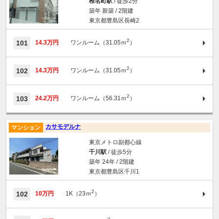
椎名町駅
/ 徒歩2分
築年 新築 / 2階建
東京都豊島区長崎2
2
101
14.3万円
ワンルーム（31.05ｍ
）
2
102
14.3万円
ワンルーム（31.05ｍ
）
2
103
24.2万円
ワンルーム（56.31ｍ
）
カサモデルナ
マンション
東京メトロ副都心線
千川駅
/ 徒歩5分
築年 24年 / 2階建
東京都豊島区千川1
2
102
10万円
1K（23ｍ
）