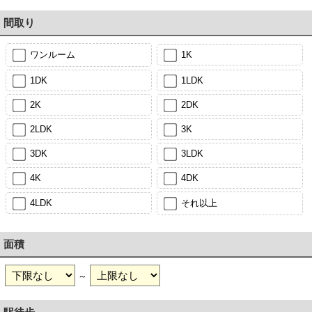
間取り
ワンルーム
1K
1DK
1LDK
2K
2DK
2LDK
3K
3DK
3LDK
4K
4DK
4LDK
それ以上
面積
～