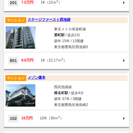
2
201
7.5万円
1K（22ｍ
）
ステージファースト西池袋
マンション
東京メトロ有楽町線
要町駅
/ 徒歩2分
築年 15年 / 12階建
東京都豊島区西池袋5
2
801
9.6万円
1K（22.17ｍ
）
メゾン榎本
マンション
西武池袋線
椎名町駅
/ 徒歩4分
築年 37年 / 3階建
東京都豊島区南長崎2
2
102
10万円
1DK（30ｍ
）