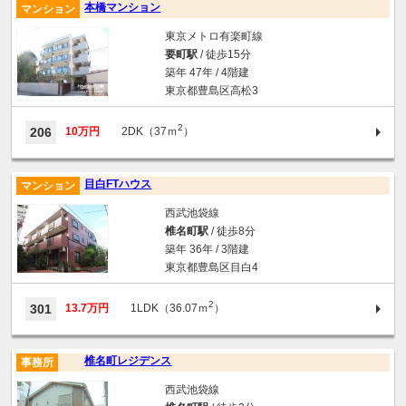
本橋マンション
マンション
東京メトロ有楽町線
要町駅
/ 徒歩15分
築年 47年 / 4階建
東京都豊島区高松3
2
206
10万円
2DK（37ｍ
）
目白FTハウス
マンション
西武池袋線
椎名町駅
/ 徒歩8分
築年 36年 / 3階建
東京都豊島区目白4
2
301
13.7万円
1LDK（36.07ｍ
）
椎名町レジデンス
事務所
西武池袋線