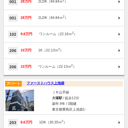
2
001
28万円
2LDK（94.84ｍ
）
2
001
28万円
2LDK（94.84ｍ
）
2
102
9.8万円
ワンルーム（22.16ｍ
）
2
206
10万円
1K（22.13ｍ
）
2
206
10万円
ワンルーム（22.13ｍ
）
ファーストハウス上池袋
アパート
ＪＲ山手線
大塚駅
/ 徒歩12分
築年 9年 / 3階建
東京都豊島区上池袋1-
2
203
8.6万円
1DK（30.35ｍ
）