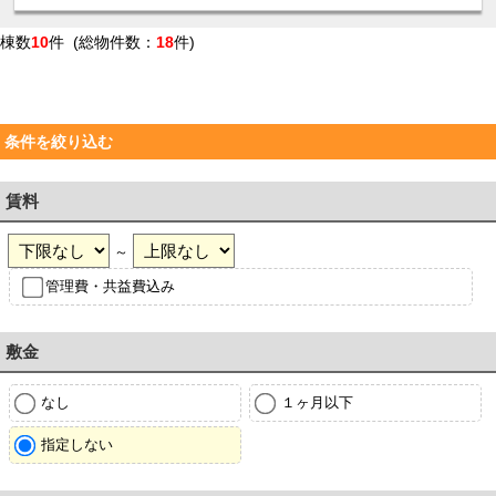
棟数
10
件 (総物件数：
18
件)
条件を絞り込む
賃料
～
管理費・共益費込み
敷金
なし
１ヶ月以下
指定しない