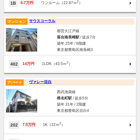
2
1B
6.7万円
ワンルーム（22.87ｍ
）
サウスコーラル
マンション
都営大江戸線
落合南長崎駅
/ 徒歩7分
築年 25年 / 6階建
東京都豊島区南長崎3
2
402
14万円
1LDK（43.5ｍ
）
ヴァレー目白
アパート
西武池袋線
椎名町駅
/ 徒歩5分
築年 31年 / 2階建
東京都豊島区目白4
2
202
7.5万円
1K（22ｍ
）