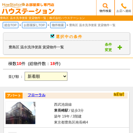
物件検索
お店へ連絡
/mobile_img/head-logo.png
豊島区 温水洗浄便座 賃貸物件一覧｜株式会社ハウステーション
総合TOP
お部屋探しTOP
物件検索
豊島区 温水洗浄便座 賃貸物件一覧
選択中の条件
条件
豊島区 温水洗浄便座 賃貸物件一覧
変更
棟数
10
件 (総物件数：
18
件)
並び順 ：
フローラル
アパート
西武池袋線
東長崎駅
/ 徒歩3分
築年 19年 / 3階建
東京都豊島区南長崎4