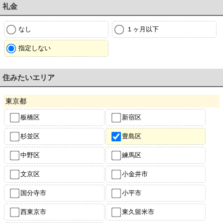
礼金
なし
１ヶ月以下
指定しない
住みたいエリア
東京都
板橋区
新宿区
杉並区
豊島区
中野区
練馬区
文京区
小金井市
国分寺市
小平市
西東京市
東久留米市