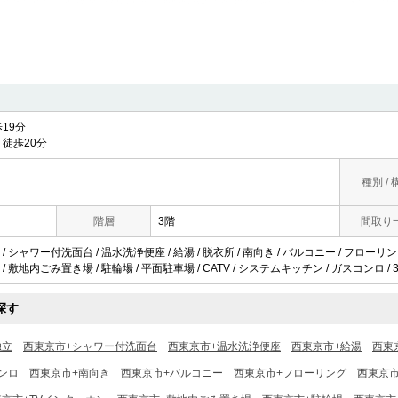
19分
徒歩20分
種別 / 
階層
3階
間取り
/ シャワー付洗面台 / 温水洗浄便座 / 給湯 / 脱衣所 / 南向き / バルコニー / フローリ
ン / 敷地内ごみ置き場 / 駐輪場 / 平面駐車場 / CATV / システムキッチン / ガスコンロ /
探す
独立
西東京市+シャワー付洗面台
西東京市+温水洗浄便座
西東京市+給湯
西東
ンロ
西東京市+南向き
西東京市+バルコニー
西東京市+フローリング
西東京市