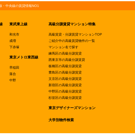
・中央線の賃貸情報NO1
線
東武東上線
高級分譲賃貸マンション特集
和光市
高級賃貸・分譲賃貸マンションTOP
成増
ご紹介中の高級賃貸物件の一覧
下赤塚
マンション名で探す
練馬区の高級分譲賃貸
東京メトロ東西線
西東京市の高級分譲賃貸
板橋区の高級分譲賃貸
早稲田
豊島区の高級分譲賃貸
落合
文京区の高級分譲賃貸
中野
新宿区の高級分譲賃貸
中野区の高級分譲賃貸
杉並区の高級分譲賃貸
東京デザイナーズマンション
大学別物件検索