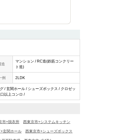
マンション / RC造(鉄筋コンクリー
構造
ト造)
一例
2LDK
ング / 玄関ホール / シューズボックス / クロゼッ
 3口以上コンロ /
京市+脱衣所
西東京市+システムキッチン
+玄関ホール
西東京市+シューズボックス