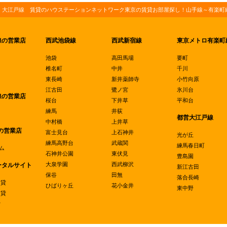
・大江戸線 賃貸のハウステーションネットワーク東京の賃貸お部屋探し！山手線～有楽町線
線の営業店
西武池袋線
西武新宿線
東京メトロ有楽町
池袋
高田馬場
要町
椎名町
中井
千川
東長崎
新井薬師寺
小竹向原
江古田
鷺ノ宮
氷川台
線の営業店
桜台
下井草
平和台
練馬
井荻
都営大江戸線
中村橋
上井草
の営業店
富士見台
上石神井
光が丘
練馬高野台
武蔵関
練馬春日町
ム
石神井公園
東伏見
豊島園
大泉学園
西武柳沢
ータルサイト
新江古田
保谷
田無
落合長崎
賃貸
ひばりヶ丘
花小金井
東中野
賃貸
貸