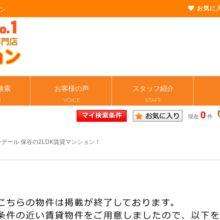
お気に
ョン
検索
お客様の声
スタッフ紹介
H
VOICE
STAFF
0
現在
件
デール 保谷の2LDK賃貸マンション！