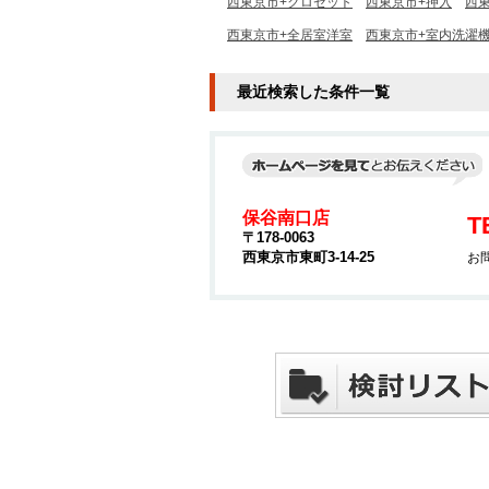
西東京市+クロゼット
西東京市+押入
西東
西東京市+全居室洋室
西東京市+室内洗濯
最近検索した条件一覧
保谷南口店
T
〒178-0063
西東京市東町3-14-25
お