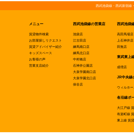
西武池袋線・西武新宿線
メニュー
西武池袋線の営業店
西武池袋
賃貸物件検索
池袋店
高田馬場店
お部屋探しリクエスト
江古田店
上石神井店
賃貸アドバイザー紹介
練馬南口店
田無店
キッズスペース
練馬北口店
東武東上
お客様の声
中村橋店
営業支店紹介
石神井公園店
成増店
大泉学園南口店
JR中央線
大泉学園北口店
保谷店
ウィルホー
各沿線ポ
大江戸線 
有楽町線 
東上線 賃