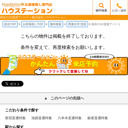
物件検索
お店へ連絡
/mobile_img/head-logo.png
保谷の1K賃貸アパート | 株式会社ハウステーション
総合TOP
お部屋探しTOP
物件検索
西東京市 賃貸
保谷の1K賃貸アパート
こちらの物件は掲載を終了しております。
条件を変えて、再度検索をお願いします。
このページの先頭へ
こだわり条件で探す
新宿直通特集
池袋直通特集
六本木直通特集
銀座直通特集
駅から探す