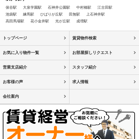
保谷駅
大泉学園駅
石神井公園駅
中村橋駅
江古田駅
池袋駅
練馬駅
ひばりが丘駅
田無駅
上石神井駅
高田馬場駅
花小金井駅
光が丘駅
成増駅
トップページ
賃貸物件検索
お気に入り物件一覧
お部屋探しリクエスト
営業支店紹介
スタッフ紹介
お客様の声
求人情報
会社案内