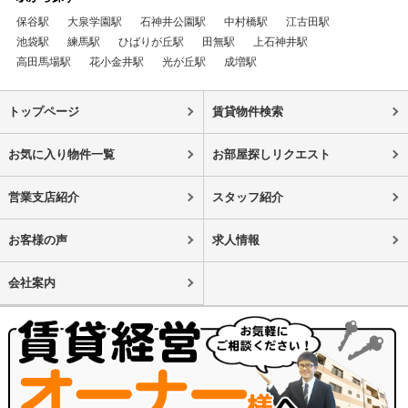
保谷駅
大泉学園駅
石神井公園駅
中村橋駅
江古田駅
池袋駅
練馬駅
ひばりが丘駅
田無駅
上石神井駅
高田馬場駅
花小金井駅
光が丘駅
成増駅
トップページ
賃貸物件検索
お気に入り物件一覧
お部屋探しリクエスト
営業支店紹介
スタッフ紹介
お客様の声
求人情報
会社案内