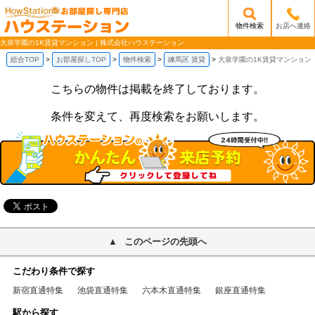
物件検索
お店へ連絡
/mobile_img/head-logo.png
大泉学園の1K賃貸マンション | 株式会社ハウステーション
総合TOP
お部屋探しTOP
物件検索
練馬区 賃貸
大泉学園の1K賃貸マンション
こちらの物件は掲載を終了しております。
条件を変えて、再度検索をお願いします。
このページの先頭へ
こだわり条件で探す
新宿直通特集
池袋直通特集
六本木直通特集
銀座直通特集
駅から探す