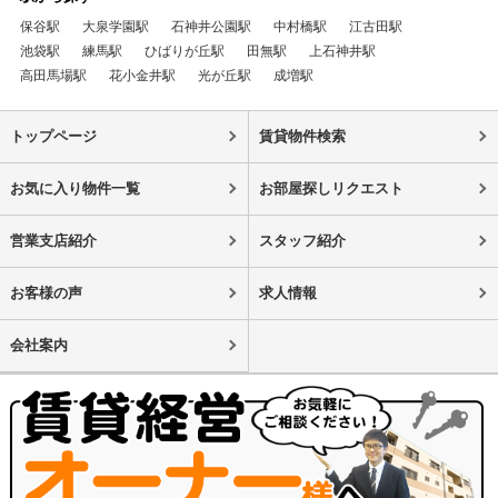
保谷駅
大泉学園駅
石神井公園駅
中村橋駅
江古田駅
池袋駅
練馬駅
ひばりが丘駅
田無駅
上石神井駅
高田馬場駅
花小金井駅
光が丘駅
成増駅
トップページ
賃貸物件検索
お気に入り物件一覧
お部屋探しリクエスト
営業支店紹介
スタッフ紹介
お客様の声
求人情報
会社案内