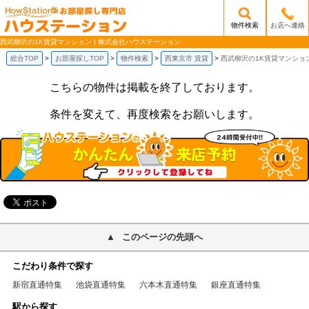
物件検索
お店へ連絡
/mobile_img/head-logo.png
西武柳沢の1K賃貸マンション | 株式会社ハウステーション
総合TOP
お部屋探しTOP
物件検索
西東京市 賃貸
西武柳沢の1K賃貸マンショ
こちらの物件は掲載を終了しております。
条件を変えて、再度検索をお願いします。
このページの先頭へ
こだわり条件で探す
新宿直通特集
池袋直通特集
六本木直通特集
銀座直通特集
駅から探す