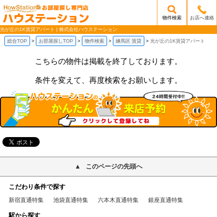
物件検索
お店へ連絡
/mobile_img/head-logo.png
光が丘の1K賃貸アパート | 株式会社ハウステーション
総合TOP
お部屋探しTOP
物件検索
練馬区 賃貸
光が丘の1K賃貸アパート
こちらの物件は掲載を終了しております。
条件を変えて、再度検索をお願いします。
このページの先頭へ
こだわり条件で探す
新宿直通特集
池袋直通特集
六本木直通特集
銀座直通特集
駅から探す