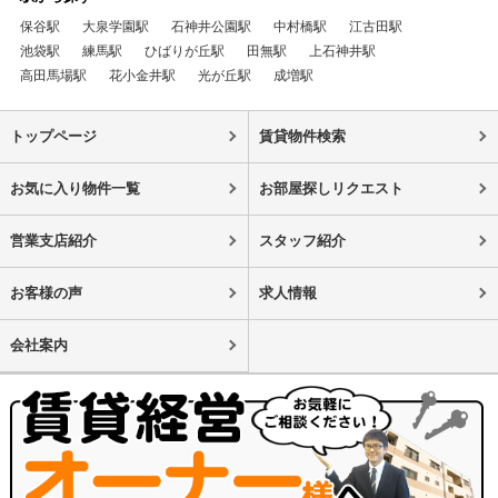
保谷駅
大泉学園駅
石神井公園駅
中村橋駅
江古田駅
池袋駅
練馬駅
ひばりが丘駅
田無駅
上石神井駅
高田馬場駅
花小金井駅
光が丘駅
成増駅
トップページ
賃貸物件検索
お気に入り物件一覧
お部屋探しリクエスト
営業支店紹介
スタッフ紹介
お客様の声
求人情報
会社案内