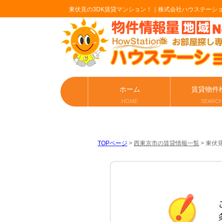
東伏見の3DK賃貸マンション！｜株式会社ハウステーシ
ホーム
賃貸物件
HOME
SEARC
TOPページ
>
西東京市の賃貸情報一覧
>
東伏