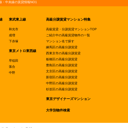
・中央線の賃貸情報NO1
線
東武東上線
高級分譲賃貸マンション特集
和光市
高級賃貸・分譲賃貸マンションTOP
成増
ご紹介中の高級賃貸物件の一覧
下赤塚
マンション名で探す
練馬区の高級分譲賃貸
東京メトロ東西線
西東京市の高級分譲賃貸
板橋区の高級分譲賃貸
早稲田
豊島区の高級分譲賃貸
落合
文京区の高級分譲賃貸
中野
新宿区の高級分譲賃貸
中野区の高級分譲賃貸
杉並区の高級分譲賃貸
東京デザイナーズマンション
大学別物件検索