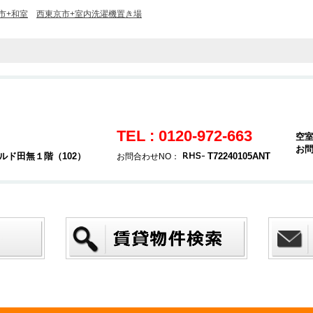
市+和室
西東京市+室内洗濯機置き場
TEL : 0120-972-663
空
お
ルド田無１階（102）
T72240105ANT
お問合わせNO：