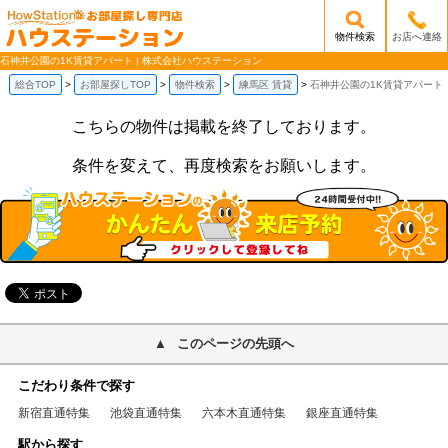
物件検索
お店へ連絡
/mobile_img/head-logo.png
石神井公園の1K賃貸アパート | 株式会社ハウステーション
総合TOP
お部屋探しTOP
物件検索
練馬区 賃貸
石神井公園の1K賃貸アパート
こちらの物件は掲載を終了しております。
条件を変えて、再度検索をお願いします。
このページの先頭へ
こだわり条件で探す
新宿直通特集
池袋直通特集
六本木直通特集
銀座直通特集
駅から探す