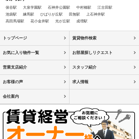
保谷駅
大泉学園駅
石神井公園駅
中村橋駅
江古田駅
池袋駅
練馬駅
ひばりが丘駅
田無駅
上石神井駅
高田馬場駅
花小金井駅
光が丘駅
成増駅
トップページ
賃貸物件検索
お気に入り物件一覧
お部屋探しリクエスト
営業支店紹介
スタッフ紹介
お客様の声
求人情報
会社案内