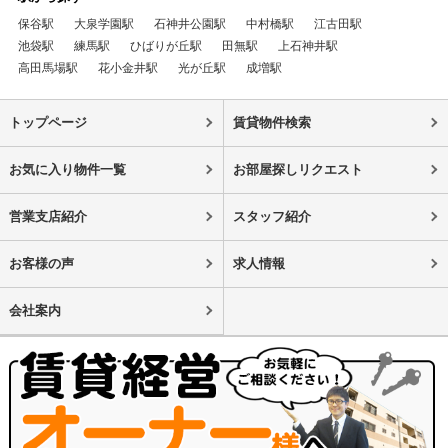
保谷駅
大泉学園駅
石神井公園駅
中村橋駅
江古田駅
池袋駅
練馬駅
ひばりが丘駅
田無駅
上石神井駅
高田馬場駅
花小金井駅
光が丘駅
成増駅
トップページ
賃貸物件検索
お気に入り物件一覧
お部屋探しリクエスト
営業支店紹介
スタッフ紹介
お客様の声
求人情報
会社案内