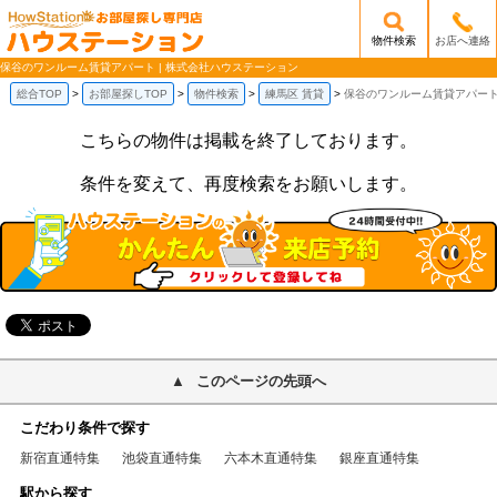
物件検索
お店へ連絡
/mobile_img/head-logo.png
保谷のワンルーム賃貸アパート | 株式会社ハウステーション
総合TOP
お部屋探しTOP
物件検索
練馬区 賃貸
保谷のワンルーム賃貸アパー
こちらの物件は掲載を終了しております。
条件を変えて、再度検索をお願いします。
このページの先頭へ
こだわり条件で探す
新宿直通特集
池袋直通特集
六本木直通特集
銀座直通特集
駅から探す