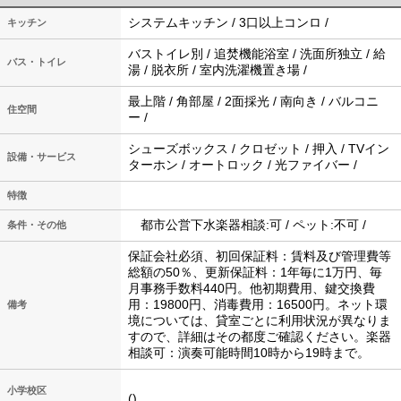
システムキッチン / 3口以上コンロ /
キッチン
バストイレ別 / 追焚機能浴室 / 洗面所独立 / 給
バス・トイレ
湯 / 脱衣所 / 室内洗濯機置き場 /
最上階 / 角部屋 / 2面採光 / 南向き / バルコニ
住空間
ー /
シューズボックス / クロゼット / 押入 / TVイン
設備・サービス
ターホン / オートロック / 光ファイバー /
特徴
都市公営下水楽器相談:可 / ペット:不可 /
条件・その他
保証会社必須、初回保証料：賃料及び管理費等
総額の50％、更新保証料：1年毎に1万円、毎
月事務手数料440円。他初期費用、鍵交換費
用：19800円、消毒費用：16500円。ネット環
備考
境については、貸室ごとに利用状況が異なりま
すので、詳細はその都度ご確認ください。楽器
相談可：演奏可能時間10時から19時まで。
小学校区
()