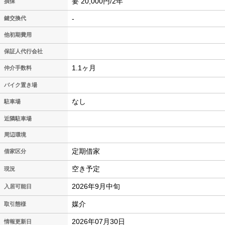
要 20,000円/2年
損保
-
鍵交換代
他初期費用
保証人代行会社
1.1ヶ月
仲介手数料
バイク置き場
なし
駐車場
近隣駐車場
周辺環境
定期借家
借家区分
空き予定
現況
2026年9月中旬
入居可能日
媒介
取引態様
2026年07月30日
情報更新日