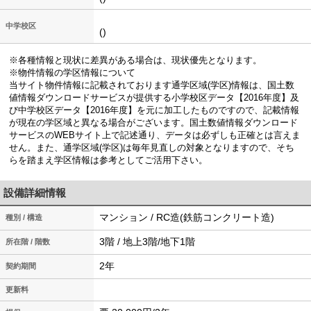
中学校区
()
※各種情報と現状に差異がある場合は、現状優先となります。
※物件情報の学区情報について
当サイト物件情報に記載されております通学区域(学区)情報は、国土数
値情報ダウンロードサービスが提供する小学校区データ【2016年度】及
び中学校区データ【2016年度】を元に加工したものですので、記載情報
が現在の学区域と異なる場合がございます。国土数値情報ダウンロード
サービスのWEBサイト上で記述通り、データは必ずしも正確とは言えま
せん。また、通学区域(学区)は毎年見直しの対象となりますので、そち
らを踏まえ学区情報は参考としてご活用下さい。
設備詳細情報
マンション / RC造(鉄筋コンクリート造)
種別 / 構造
3階 / 地上3階/地下1階
所在階 / 階数
2年
契約期間
更新料