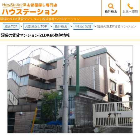
物件検索
お店へ連絡
/mobile_img/head-logo.png
沼袋の2LDK賃貸マンション | 株式会社ハウステーション
総合TOP
お部屋探しTOP
物件検索
中野区 賃貸
沼袋の2LDK賃貸マンション
沼袋の賃貸マンション(2LDK)の物件情報