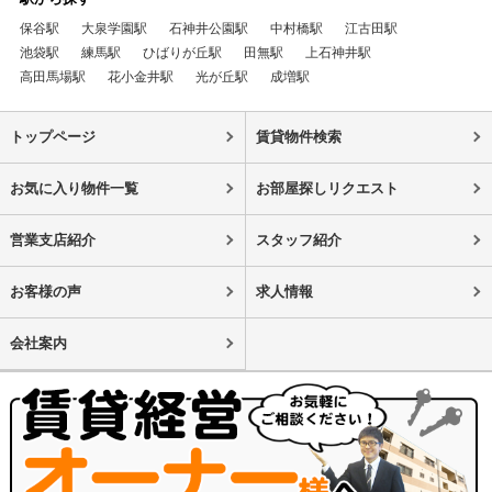
保谷駅
大泉学園駅
石神井公園駅
中村橋駅
江古田駅
池袋駅
練馬駅
ひばりが丘駅
田無駅
上石神井駅
高田馬場駅
花小金井駅
光が丘駅
成増駅
トップページ
賃貸物件検索
お気に入り物件一覧
お部屋探しリクエスト
営業支店紹介
スタッフ紹介
お客様の声
求人情報
会社案内