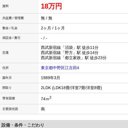
18万円
賃料
無 / 無
共益費 / 管理費
2ヶ月 / 1ヶ月
敷金 / 礼金
- / -
保証金 / 敷引
西武新宿線「沼袋」駅 徒歩11分
西武新宿線「野方」駅 徒歩14分
交通
西武新宿線「都立家政」駅 徒歩23分
東京都中野区江古田4
住所
1989年3月
築年月
2LDK (LDK18畳/洋室7畳/洋室8畳)
間取り
2
74ｍ
専有面積
南
主要採光面
設備・条件・こだわり