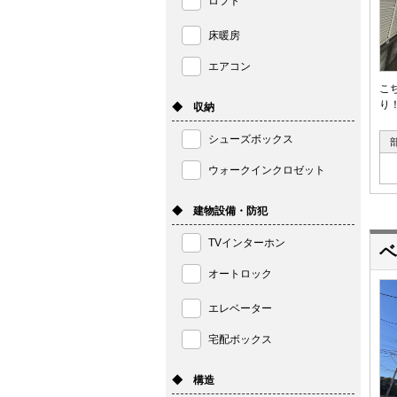
ロフト
床暖房
エアコン
こ
り
◆ 収納
シューズボックス
ウォークインクロゼット
◆ 建物設備・防犯
TVインターホン
ベ
オートロック
エレベーター
宅配ボックス
◆ 構造