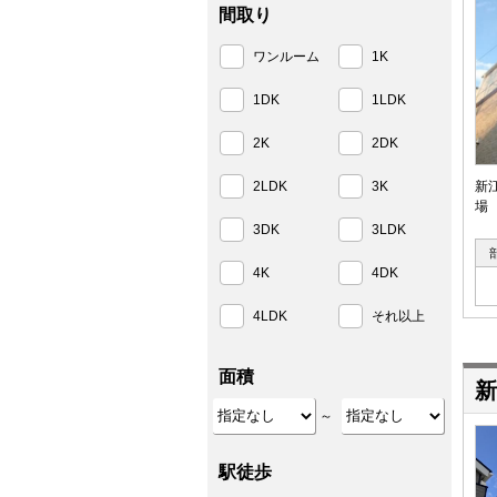
間取り
ワンルーム
1K
1DK
1LDK
2K
2DK
2LDK
3K
新
場
3DK
3LDK
4K
4DK
4LDK
それ以上
面積
新
～
駅徒歩