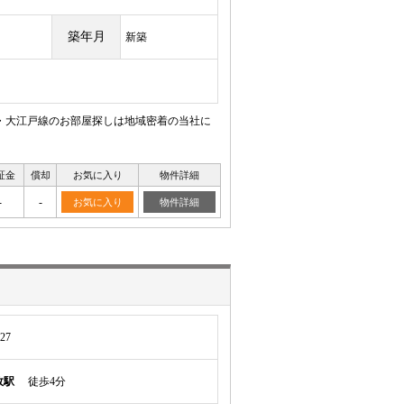
築年月
新築
線・大江戸線のお部屋探しは地域密着の当社に
証金
償却
お気に入り
物件詳細
-
-
お気に入り
物件詳細
27
政駅
徒歩4分