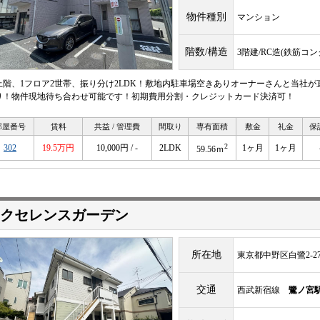
物件種別
マンション
階数/構造
3階建/RC造(鉄筋コ
上階、1フロア2世帯、振り分け2LDK！敷地内駐車場空きありオーナーさんと当社が
り！物件現地待ち合わせ可能です！初期費用分割・クレジットカード決済可！
部屋番号
賃料
共益 / 管理費
間取り
専有面積
敷金
礼金
保
2
302
19.5万円
10,000円 / -
2LDK
1ヶ月
1ヶ月
59.56ｍ
クセレンスガーデン
所在地
東京都中野区白鷺2-27
交通
西武新宿線
鷺ノ宮