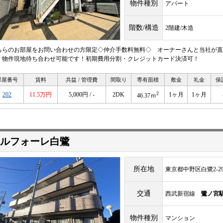
物件種別
アパート
階数/構造
2階建/木造
ちらのお部屋をお問い合わせの方限定◇仲介手数料無料◇ オーナーさんと当社が直
！物件現地待ち合わせ可能です！初期費用分割・クレジットカード決済可！
部屋番号
賃料
共益 / 管理費
間取り
専有面積
敷金
礼金
保
2
202
11.5万円
5,000円 / -
2DK
1ヶ月
1ヶ月
46.37ｍ
ルフォーレ白鷺
所在地
東京都中野区白鷺2-29
交通
西武新宿線
鷺ノ宮
物件種別
マンション