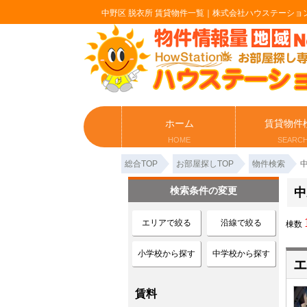
中野区 脱衣所 賃貸物件一覧｜株式会社ハウステーショ
ホーム
賃貸物件
HOME
SEARC
総合TOP
お部屋探しTOP
物件検索
検索条件の変更
中
エリアで絞る
沿線で絞る
棟数
小学校から探す
中学校から探す
エ
賃料