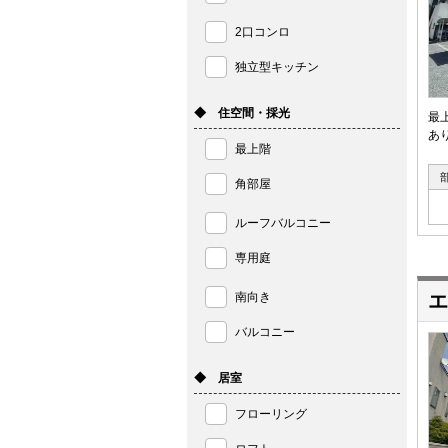
2口コンロ
独立型キッチン
◆ 住空間・採光
最
あ
最上階
角部屋
ルーフバルコニー
専用庭
南向き
エ
バルコニー
◆ 居室
フローリング