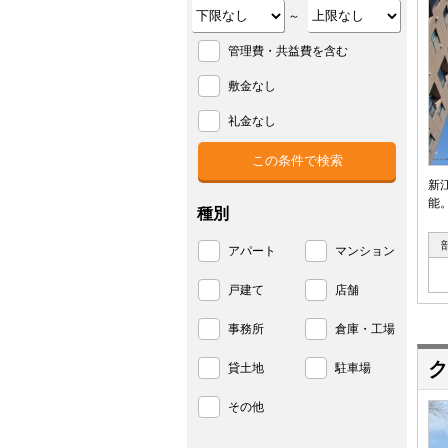
～
管理費・共益費を含む
敷金なし
礼金なし
新
能
種別
アパート
マンション
戸建て
店舗
事務所
倉庫・工場
ク
貸土地
駐車場
その他