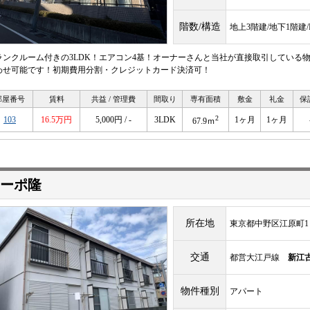
階数/構造
地上3階建/地下1階建
ランクルーム付きの3LDK！エアコン4基！オーナーさんと当社が直接取引している
わせ可能です！初期費用分割・クレジットカード決済可！
部屋番号
賃料
共益 / 管理費
間取り
専有面積
敷金
礼金
保
2
103
16.5万円
5,000円 / -
3LDK
1ヶ月
1ヶ月
67.9ｍ
ーポ隆
所在地
東京都中野区江原町1
交通
都営大江戸線
新江
物件種別
アパート