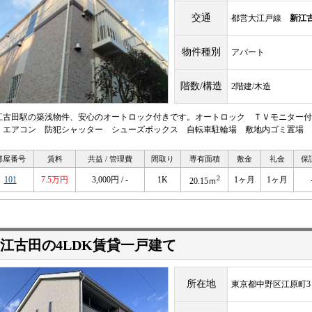
交通
都営大江戸線
新江
物件種別
アパート
階数/構造
2階建/木造
江古田駅の築浅物件、安心のオートロック付きです。オートロック ＴＶモニター付
 エアコン 防犯シャッター シューズボックス 自転車駐輪場 敷地内ゴミ置場 
部屋番号
賃料
共益 / 管理費
間取り
専有面積
敷金
礼金
保
2
101
7.5万円
3,000円 / -
1K
1ヶ月
1ヶ月
20.15ｍ
江古田の4LDK賃貸一戸建て
所在地
東京都中野区江原町3