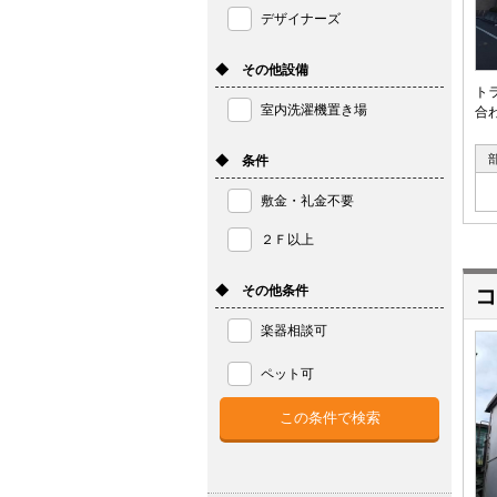
デザイナーズ
◆ その他設備
ト
室内洗濯機置き場
合
◆ 条件
敷金・礼金不要
２Ｆ以上
◆ その他条件
コ
楽器相談可
ペット可