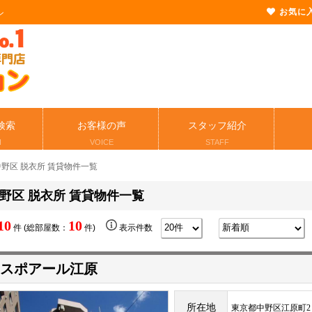
お気に
ン
検索
お客様の声
スタッフ紹介
H
VOICE
STAFF
中野区 脱衣所 賃貸物件一覧
野区 脱衣所 賃貸物件一覧
10
10
件 (総部屋数：
件)
表示件数
スポアール江原
所在地
東京都中野区江原町2