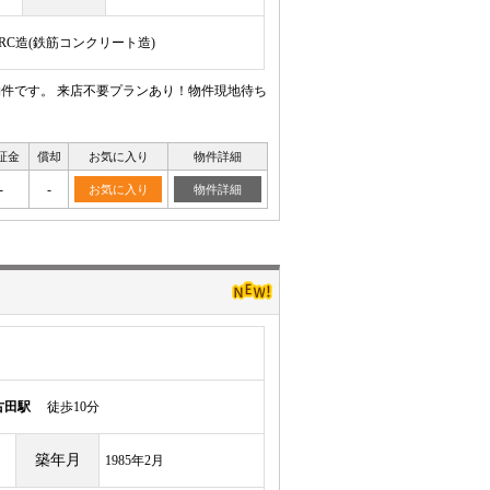
/RC造(鉄筋コンクリート造)
物件です。 来店不要プランあり！物件現地待ち
証金
償却
お気に入り
物件詳細
-
-
お気に入り
物件詳細
古田駅
徒歩10分
築年月
1985年2月