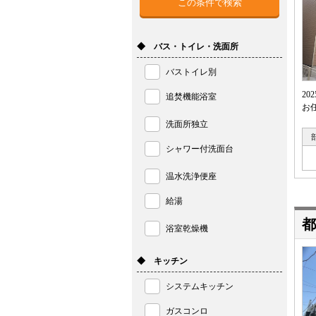
◆ バス・トイレ・洗面所
バストイレ別
2
追焚機能浴室
お
洗面所独立
シャワー付洗面台
温水洗浄便座
給湯
都
浴室乾燥機
◆ キッチン
システムキッチン
ガスコンロ