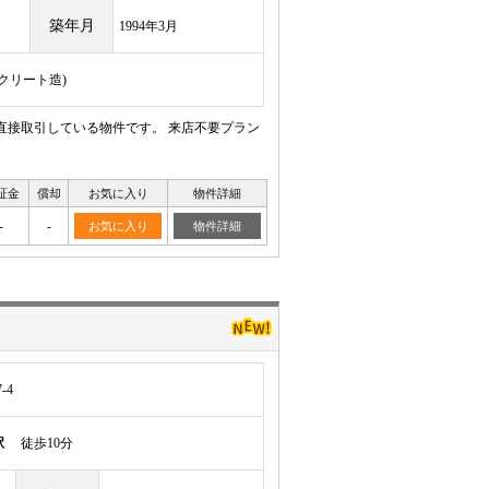
築年月
1994年3月
ンクリート造)
直接取引している物件です。 来店不要プラン
証金
償却
お気に入り
物件詳細
-
-
お気に入り
物件詳細
-4
駅
徒歩10分