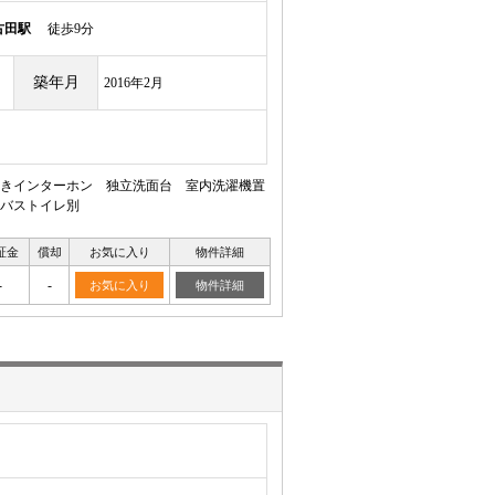
古田駅
徒歩9分
築年月
2016年2月
きインターホン 独立洗面台 室内洗濯機置
バストイレ別
証金
償却
お気に入り
物件詳細
-
-
お気に入り
物件詳細