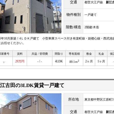
交通
都営大江戸線
新江
物件種別
一戸建て
階数/構造
2階建/木造
025年10月新築！4ＬＤＫ戸建て 小型車庫スペース付き有楽町線・副都心線・西武
にお任せください。
部屋番号
賃料
共益 / 管理費
間取り
専有面積
敷金
礼金
保
2
-
29万円
- / -
4LDK
2ヶ月
1ヶ月
89.1ｍ
江古田の3LDK賃貸一戸建て
所在地
東京都中野区江原町3
交通
都営大江戸線
新江