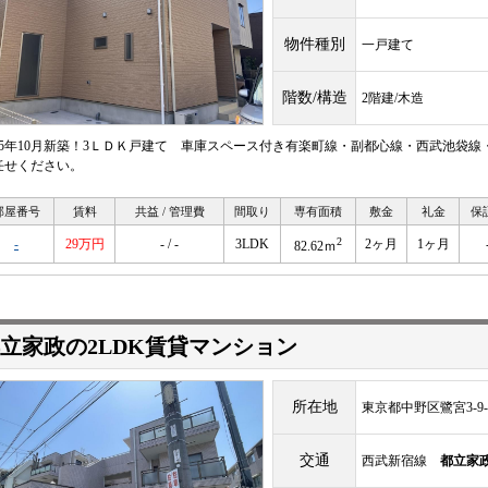
物件種別
一戸建て
階数/構造
2階建/木造
025年10月新築！3ＬＤＫ戸建て 車庫スペース付き有楽町線・副都心線・西武池袋
任せください。
部屋番号
賃料
共益 / 管理費
間取り
専有面積
敷金
礼金
保
2
-
29万円
- / -
3LDK
2ヶ月
1ヶ月
82.62ｍ
立家政の2LDK賃貸マンション
所在地
東京都中野区鷺宮3-9-
交通
西武新宿線
都立家