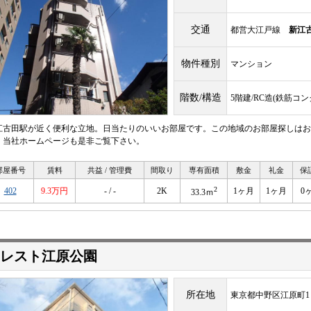
交通
都営大江戸線
新江
物件種別
マンション
階数/構造
5階建/RC造(鉄筋コ
江古田駅が近く便利な立地。日当たりのいいお部屋です。この地域のお部屋探しはお
。当社ホームページも是非ご覧下さい。
部屋番号
賃料
共益 / 管理費
間取り
専有面積
敷金
礼金
保
2
402
9.3万円
- / -
2K
1ヶ月
1ヶ月
0
33.3ｍ
レスト江原公園
所在地
東京都中野区江原町1