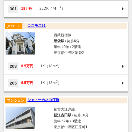
2
301
18万円
2LDK（74ｍ
）
コスモス21
アパート
西武新宿線
沼袋駅
/ 徒歩6分
築年 40年 / 2階建
東京都中野区沼袋2
2
203
6.5万円
1K（18ｍ
）
2
205
6.5万円
1K（18ｍ
）
シャトーカネヨ江原
マンション
都営大江戸線
新江古田駅
/ 徒歩10分
築年 52年 / 3階建
東京都中野区江原町1