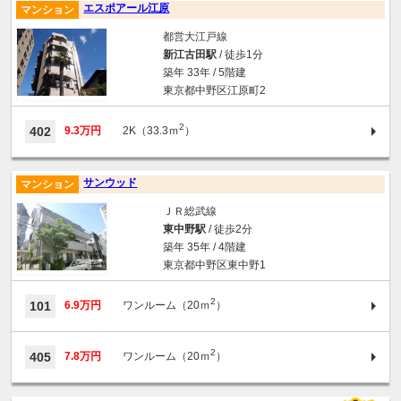
エスポアール江原
マンション
都営大江戸線
新江古田駅
/ 徒歩1分
築年 33年 / 5階建
東京都中野区江原町2
2
402
9.3万円
2K（33.3ｍ
）
サンウッド
マンション
ＪＲ総武線
東中野駅
/ 徒歩2分
築年 35年 / 4階建
東京都中野区東中野1
2
101
6.9万円
ワンルーム（20ｍ
）
2
405
7.8万円
ワンルーム（20ｍ
）