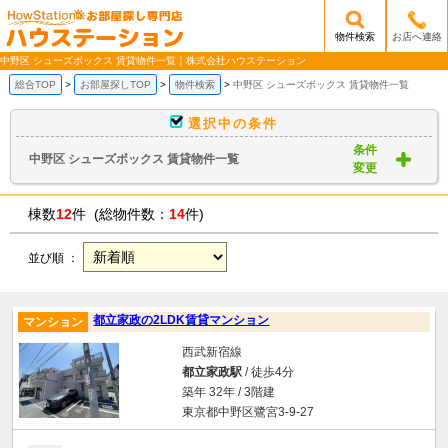
物件検索
お店へ連絡
/mobile_img/head-logo.png
中野区 シューズボックス 賃貸物件一覧｜株式会社ハウステーション
総合TOP
お部屋探しTOP
物件検索
中野区 シューズボックス 賃貸物件一覧
選択中の条件
条件
中野区 シューズボックス 賃貸物件一覧
変更
棟数
12
件 (総物件数：
14
件)
並び順 ：
都立家政の2LDK賃貸マンション
マンション
西武新宿線
都立家政駅
/ 徒歩4分
築年 32年 / 3階建
東京都中野区鷺宮3-9-27