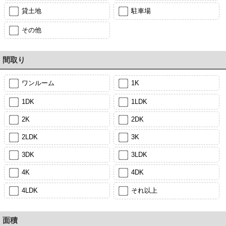
貸土地
駐車場
その他
間取り
ワンルーム
1K
1DK
1LDK
2K
2DK
2LDK
3K
3DK
3LDK
4K
4DK
4LDK
それ以上
面積