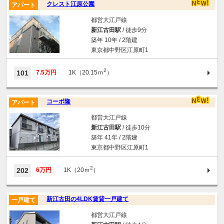
クレスト江原公園
アパート
都営大江戸線
新江古田駅
/ 徒歩9分
築年 10年 / 2階建
東京都中野区江原町1
2
101
7.5万円
1K（20.15ｍ
）
コーポ隆
アパート
都営大江戸線
新江古田駅
/ 徒歩10分
築年 41年 / 2階建
東京都中野区江原町1
2
202
6万円
1K（20ｍ
）
新江古田の4LDK賃貸一戸建て
一戸建て
都営大江戸線