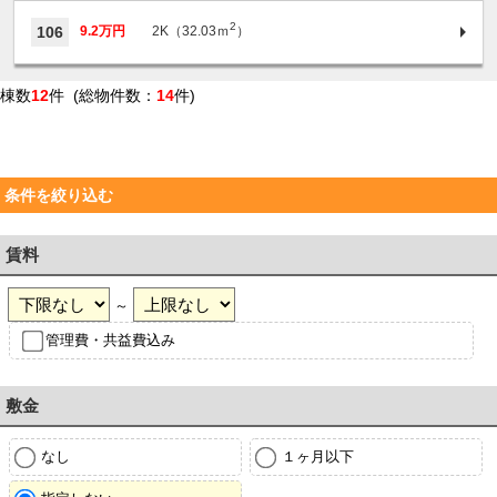
2
106
9.2万円
2K（32.03ｍ
）
棟数
12
件 (総物件数：
14
件)
条件を絞り込む
賃料
～
管理費・共益費込み
敷金
なし
１ヶ月以下