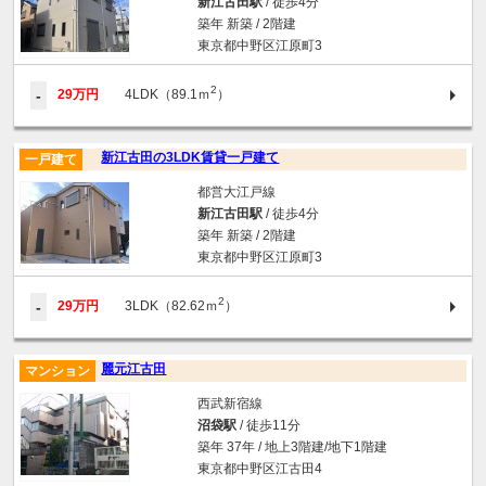
新江古田駅
/ 徒歩4分
築年 新築 / 2階建
東京都中野区江原町3
2
-
29万円
4LDK（89.1ｍ
）
新江古田の3LDK賃貸一戸建て
一戸建て
都営大江戸線
新江古田駅
/ 徒歩4分
築年 新築 / 2階建
東京都中野区江原町3
2
-
29万円
3LDK（82.62ｍ
）
麗元江古田
マンション
西武新宿線
沼袋駅
/ 徒歩11分
築年 37年 / 地上3階建/地下1階建
東京都中野区江古田4