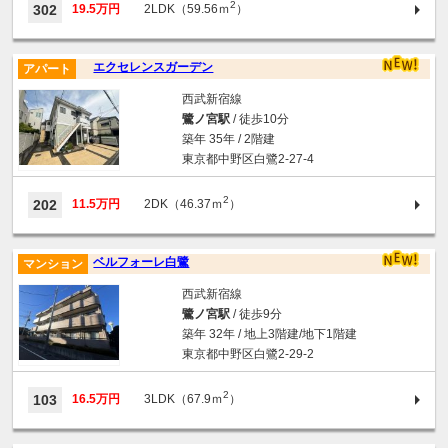
2
302
19.5万円
2LDK（59.56ｍ
）
エクセレンスガーデン
アパート
西武新宿線
鷺ノ宮駅
/ 徒歩10分
築年 35年 / 2階建
東京都中野区白鷺2-27-4
2
202
11.5万円
2DK（46.37ｍ
）
ベルフォーレ白鷺
マンション
西武新宿線
鷺ノ宮駅
/ 徒歩9分
築年 32年 / 地上3階建/地下1階建
東京都中野区白鷺2-29-2
2
103
16.5万円
3LDK（67.9ｍ
）