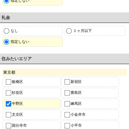
指定しない
礼金
なし
１ヶ月以下
指定しない
住みたいエリア
東京都
板橋区
新宿区
杉並区
豊島区
中野区
練馬区
文京区
小金井市
国分寺市
小平市