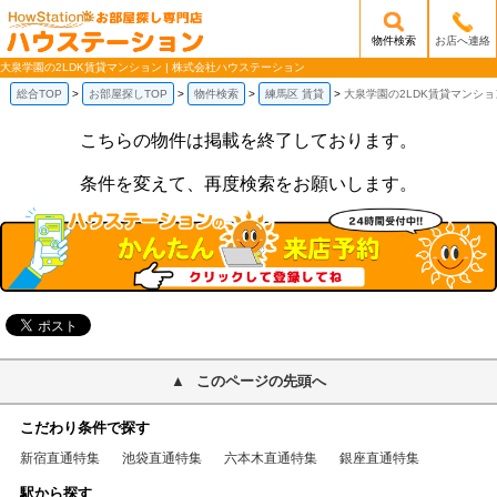
物件検索
お店へ連絡
/mobile_img/head-logo.png
大泉学園の2LDK賃貸マンション | 株式会社ハウステーション
総合TOP
お部屋探しTOP
物件検索
練馬区 賃貸
大泉学園の2LDK賃貸マンショ
こちらの物件は掲載を終了しております。
条件を変えて、再度検索をお願いします。
このページの先頭へ
こだわり条件で探す
新宿直通特集
池袋直通特集
六本木直通特集
銀座直通特集
駅から探す