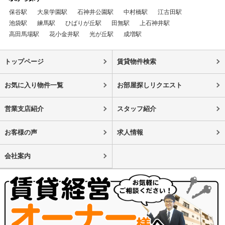
保谷駅
大泉学園駅
石神井公園駅
中村橋駅
江古田駅
池袋駅
練馬駅
ひばりが丘駅
田無駅
上石神井駅
高田馬場駅
花小金井駅
光が丘駅
成増駅
トップページ
賃貸物件検索
お気に入り物件一覧
お部屋探しリクエスト
営業支店紹介
スタッフ紹介
お客様の声
求人情報
会社案内