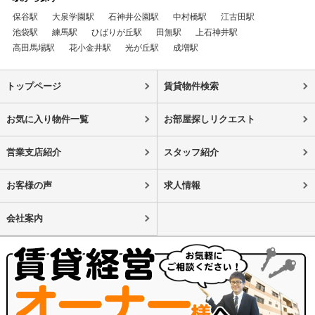
保谷駅
大泉学園駅
石神井公園駅
中村橋駅
江古田駅
池袋駅
練馬駅
ひばりが丘駅
田無駅
上石神井駅
高田馬場駅
花小金井駅
光が丘駅
成増駅
トップページ
賃貸物件検索
お気に入り物件一覧
お部屋探しリクエスト
営業支店紹介
スタッフ紹介
お客様の声
求人情報
会社案内