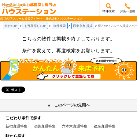
物件検索
お店へ連絡
/mobile_img/head-logo.png
保谷のワンルーム賃貸アパート | 株式会社ハウステーション
総合TOP
お部屋探しTOP
物件検索
西東京市 賃貸
保谷のワンルーム賃貸アパ
こちらの物件は掲載を終了しております。
条件を変えて、再度検索をお願いします。
このページの先頭へ
こだわり条件で探す
新宿直通特集
池袋直通特集
六本木直通特集
銀座直通特集
駅から探す