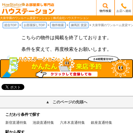
物件検索
お店へ連絡
/mobile_img/head-logo.png
大泉学園のワンルーム賃貸マンション | 株式会社ハウステーション
総合TOP
お部屋探しTOP
物件検索
練馬区 賃貸
大泉学園のワンルーム賃貸マ
こちらの物件は掲載を終了しております。
条件を変えて、再度検索をお願いします。
このページの先頭へ
こだわり条件で探す
新宿直通特集
池袋直通特集
六本木直通特集
銀座直通特集
駅から探す