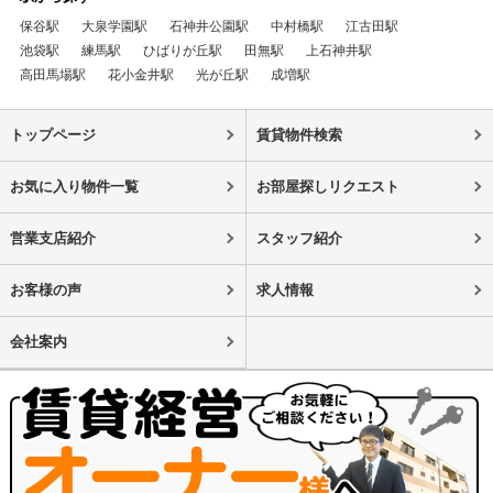
保谷駅
大泉学園駅
石神井公園駅
中村橋駅
江古田駅
池袋駅
練馬駅
ひばりが丘駅
田無駅
上石神井駅
高田馬場駅
花小金井駅
光が丘駅
成増駅
トップページ
賃貸物件検索
お気に入り物件一覧
お部屋探しリクエスト
営業支店紹介
スタッフ紹介
お客様の声
求人情報
会社案内