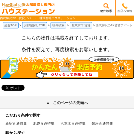
物件検索
お店へ連絡
/mobile_img/head-logo.png
西武柳沢の1K賃貸アパート | 株式会社ハウステーション
総合TOP
お部屋探しTOP
物件検索
西東京市 賃貸
西武柳沢の1K賃貸アパート
こちらの物件は掲載を終了しております。
条件を変えて、再度検索をお願いします。
このページの先頭へ
こだわり条件で探す
新宿直通特集
池袋直通特集
六本木直通特集
銀座直通特集
駅から探す