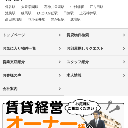
保谷駅
大泉学園駅
石神井公園駅
中村橋駅
江古田駅
池袋駅
練馬駅
ひばりが丘駅
田無駅
上石神井駅
高田馬場駅
花小金井駅
光が丘駅
成増駅
トップページ
賃貸物件検索
お気に入り物件一覧
お部屋探しリクエスト
営業支店紹介
スタッフ紹介
お客様の声
求人情報
会社案内