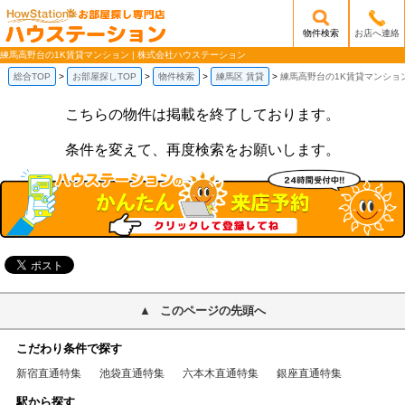
物件検索
お店へ連絡
/mobile_img/head-logo.png
練馬高野台の1K賃貸マンション | 株式会社ハウステーション
総合TOP
お部屋探しTOP
物件検索
練馬区 賃貸
練馬高野台の1K賃貸マンショ
こちらの物件は掲載を終了しております。
条件を変えて、再度検索をお願いします。
このページの先頭へ
こだわり条件で探す
新宿直通特集
池袋直通特集
六本木直通特集
銀座直通特集
駅から探す