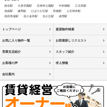
保谷駅
大泉学園駅
石神井公園駅
中村橋駅
江古田駅
池袋駅
練馬駅
ひばりが丘駅
田無駅
上石神井駅
高田馬場駅
花小金井駅
光が丘駅
成増駅
トップページ
賃貸物件検索
お気に入り物件一覧
お部屋探しリクエスト
営業支店紹介
スタッフ紹介
お客様の声
求人情報
会社案内