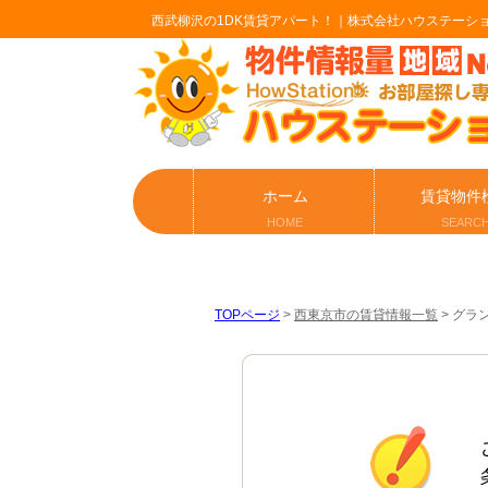
西武柳沢の1DK賃貸アパート！｜株式会社ハウステーシ
ホーム
賃貸物件
HOME
SEARC
TOPページ
>
西東京市の賃貸情報一覧
>
グラ