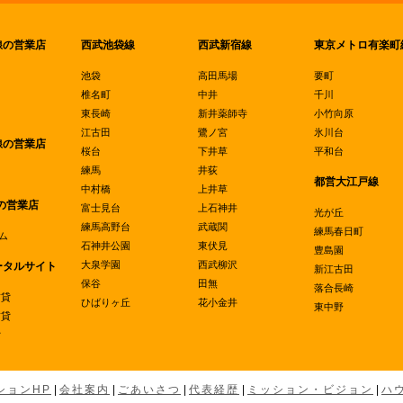
線の営業店
西武池袋線
西武新宿線
東京メトロ有楽町
池袋
高田馬場
要町
椎名町
中井
千川
東長崎
新井薬師寺
小竹向原
江古田
鷺ノ宮
氷川台
線の営業店
桜台
下井草
平和台
練馬
井荻
都営大江戸線
中村橋
上井草
の営業店
富士見台
上石神井
光が丘
練馬高野台
武蔵関
練馬春日町
ム
石神井公園
東伏見
豊島園
大泉学園
西武柳沢
ータルサイト
新江古田
保谷
田無
落合長崎
賃貸
ひばりヶ丘
花小金井
東中野
賃貸
貸
ションHP
|
会社案内
|
ごあいさつ
|
代表経歴
|
ミッション・ビジョン
|
ハ