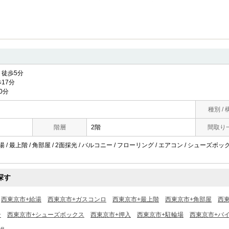
徒歩5分
17分
0分
種別 / 
階層
2階
間取り
湯 / 最上階 / 角部屋 / 2面採光 / バルコニー / フローリング / エアコン / シューズボック
/
探す
西東京市+給湯
西東京市+ガスコンロ
西東京市+最上階
西東京市+角部屋
西東
ン
西東京市+シューズボックス
西東京市+押入
西東京市+駐輪場
西東京市+バ