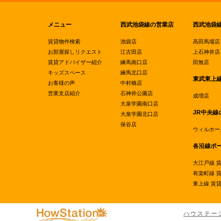
メニュー
西武池袋線の営業店
西武池袋
賃貸物件検索
池袋店
高田馬場店
お部屋探しリクエスト
江古田店
上石神井店
賃貸アドバイザー紹介
練馬南口店
田無店
キッズスペース
練馬北口店
東武東上
お客様の声
中村橋店
営業支店紹介
石神井公園店
成増店
大泉学園南口店
JR中央線
大泉学園北口店
保谷店
ウィルホー
各沿線ポ
大江戸線 
有楽町線 
東上線 賃
ハウステー