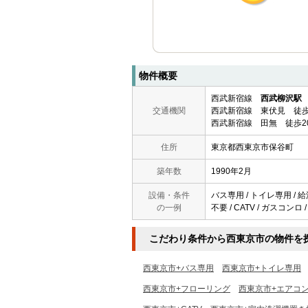
物件概要
西武新宿線
西武柳沢駅
交通機関
西武新宿線 東伏見 徒歩
西武新宿線 田無 徒歩2
住所
東京都西東京市保谷町
築年数
1990年2月
設備・条件
バス専用 / トイレ専用 / 給
の一例
不要 / CATV / ガスコンロ 
こだわり条件から西東京市の物件を
西東京市+バス専用
西東京市+トイレ専用
西東京市+フローリング
西東京市+エアコ