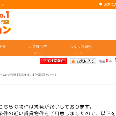
お気に
ョン
検索
お客様の声
スタッフ紹介
H
VOICE
STAFF
0
現在
件
ンベルデ柳沢 西武柳沢の1DK賃貸アパート！