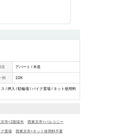
構造
アパート / 木造
一例
1DK
ス / 押入 / 駐輪場 / バイク置場 / ネット使用料
京市+2面採光
西東京市+バルコニー
イク置場
西東京市+ネット使用料不要