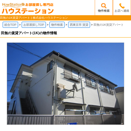
物件検索
お店へ連絡
/mobile_img/head-logo.png
田無の1K賃貸アパート | 株式会社ハウステーション
総合TOP
お部屋探しTOP
物件検索
西東京市 賃貸
田無の1K賃貸アパート
田無の賃貸アパート(1K)の物件情報