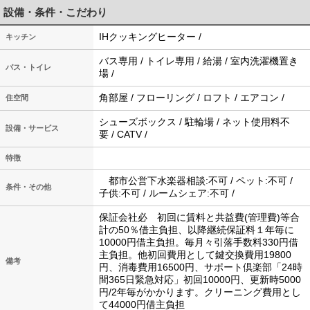
設備・条件・こだわり
IHクッキングヒーター /
キッチン
バス専用 / トイレ専用 / 給湯 / 室内洗濯機置き
バス・トイレ
場 /
角部屋 / フローリング / ロフト / エアコン /
住空間
シューズボックス / 駐輪場 / ネット使用料不
設備・サービス
要 / CATV /
特徴
都市公営下水楽器相談:不可 / ペット:不可 /
条件・その他
子供:不可 / ルームシェア:不可 /
保証会社必 初回に賃料と共益費(管理費)等合
計の50％借主負担、以降継続保証料１年毎に
10000円借主負担。毎月々引落手数料330円借
主負担。他初回費用として鍵交換費用19800
備考
円、消毒費用16500円、サポート倶楽部「24時
間365日緊急対応」初回10000円、更新時5000
円/2年毎がかかります。クリーニング費用とし
て44000円借主負担