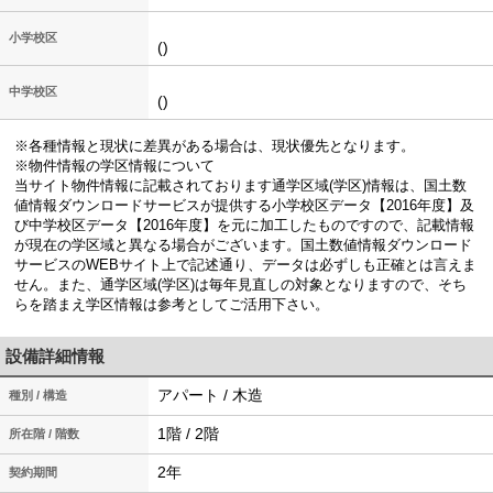
小学校区
()
中学校区
()
※各種情報と現状に差異がある場合は、現状優先となります。
※物件情報の学区情報について
当サイト物件情報に記載されております通学区域(学区)情報は、国土数
値情報ダウンロードサービスが提供する小学校区データ【2016年度】及
び中学校区データ【2016年度】を元に加工したものですので、記載情報
が現在の学区域と異なる場合がございます。国土数値情報ダウンロード
サービスのWEBサイト上で記述通り、データは必ずしも正確とは言えま
せん。また、通学区域(学区)は毎年見直しの対象となりますので、そち
らを踏まえ学区情報は参考としてご活用下さい。
設備詳細情報
アパート / 木造
種別 / 構造
1階 / 2階
所在階 / 階数
2年
契約期間