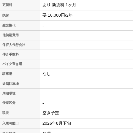
あり 新賃料 1ヶ月
更新料
要 16,000円/2年
損保
-
鍵交換代
他初期費用
保証人代行会社
仲介手数料
バイク置き場
なし
駐車場
近隣駐車場
周辺環境
-
借家区分
空き予定
現況
2026年8月下旬
入居可能日