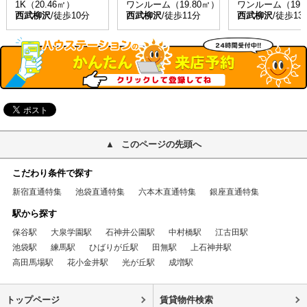
1K（20.46㎡）
ワンルーム（19.80㎡）
ワンルーム（19.
西武柳沢
/徒歩10分
西武柳沢
/徒歩11分
西武柳沢
/徒歩13
このページの先頭へ
こだわり条件で探す
新宿直通特集
池袋直通特集
六本木直通特集
銀座直通特集
駅から探す
保谷駅
大泉学園駅
石神井公園駅
中村橋駅
江古田駅
池袋駅
練馬駅
ひばりが丘駅
田無駅
上石神井駅
高田馬場駅
花小金井駅
光が丘駅
成増駅
トップページ
賃貸物件検索