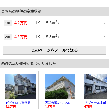
こちらの物件の空室状況
2
4.2万円
1K（15.3ｍ
）
101
2
4.2万円
1K（15.3ｍ
）
201
このページをメールで送る
条件の近い物件が見つかりました
ゼピュロス東伏見
西武柳沢のワンルーム賃貸アパート
リヴェール本町
4.8万円
4.2万円
4万円