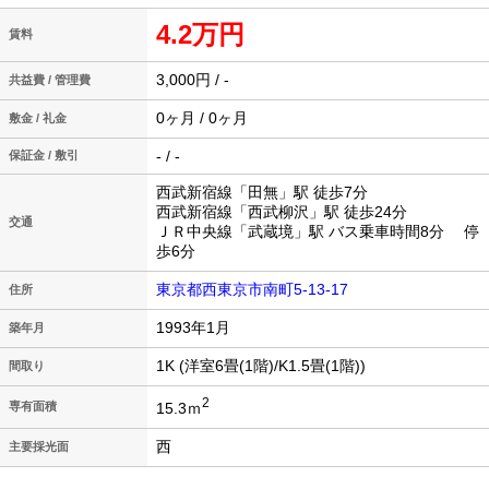
4.2万円
賃料
3,000円 / -
共益費 / 管理費
0ヶ月 / 0ヶ月
敷金 / 礼金
- / -
保証金 / 敷引
西武新宿線「田無」駅 徒歩7分
西武新宿線「西武柳沢」駅 徒歩24分
交通
ＪＲ中央線「武蔵境」駅 バス乗車時間8分 停
歩6分
東京都西東京市南町5-13-17
住所
1993年1月
築年月
1K (洋室6畳(1階)/K1.5畳(1階))
間取り
2
15.3ｍ
専有面積
西
主要採光面