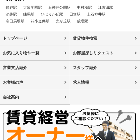
保谷駅
大泉学園駅
石神井公園駅
中村橋駅
江古田駅
池袋駅
練馬駅
ひばりが丘駅
田無駅
上石神井駅
高田馬場駅
花小金井駅
光が丘駅
成増駅
トップページ
賃貸物件検索
お気に入り物件一覧
お部屋探しリクエスト
営業支店紹介
スタッフ紹介
お客様の声
求人情報
会社案内