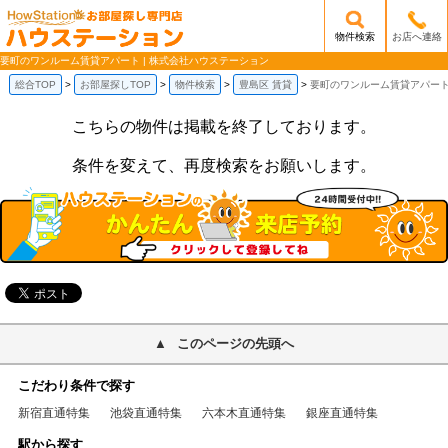
物件検索
お店へ連絡
/mobile_img/head-logo.png
要町のワンルーム賃貸アパート | 株式会社ハウステーション
総合TOP
お部屋探しTOP
物件検索
豊島区 賃貸
要町のワンルーム賃貸アパー
こちらの物件は掲載を終了しております。
条件を変えて、再度検索をお願いします。
このページの先頭へ
こだわり条件で探す
新宿直通特集
池袋直通特集
六本木直通特集
銀座直通特集
駅から探す