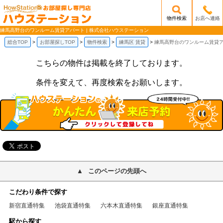
物件検索
お店へ連絡
/mobile_img/head-logo.png
練馬高野台のワンルーム賃貸アパート | 株式会社ハウステーション
総合TOP
お部屋探しTOP
物件検索
練馬区 賃貸
練馬高野台のワンルーム賃貸
こちらの物件は掲載を終了しております。
条件を変えて、再度検索をお願いします。
このページの先頭へ
こだわり条件で探す
新宿直通特集
池袋直通特集
六本木直通特集
銀座直通特集
駅から探す