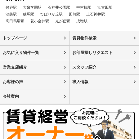
保谷駅
大泉学園駅
石神井公園駅
中村橋駅
江古田駅
池袋駅
練馬駅
ひばりが丘駅
田無駅
上石神井駅
高田馬場駅
花小金井駅
光が丘駅
成増駅
トップページ
賃貸物件検索
お気に入り物件一覧
お部屋探しリクエスト
営業支店紹介
スタッフ紹介
お客様の声
求人情報
会社案内