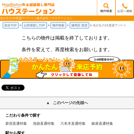
物件検索
お店へ連絡
/mobile_img/head-logo.png
光が丘の1K賃貸アパート | 株式会社ハウステーション
総合TOP
お部屋探しTOP
物件検索
練馬区 賃貸
光が丘の1K賃貸アパート
こちらの物件は掲載を終了しております。
条件を変えて、再度検索をお願いします。
このページの先頭へ
こだわり条件で探す
新宿直通特集
池袋直通特集
六本木直通特集
銀座直通特集
駅から探す