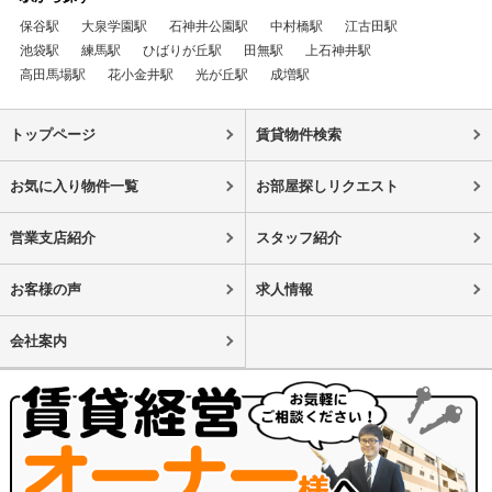
保谷駅
大泉学園駅
石神井公園駅
中村橋駅
江古田駅
池袋駅
練馬駅
ひばりが丘駅
田無駅
上石神井駅
高田馬場駅
花小金井駅
光が丘駅
成増駅
トップページ
賃貸物件検索
お気に入り物件一覧
お部屋探しリクエスト
営業支店紹介
スタッフ紹介
お客様の声
求人情報
会社案内