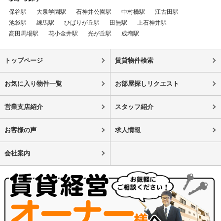
保谷駅
大泉学園駅
石神井公園駅
中村橋駅
江古田駅
池袋駅
練馬駅
ひばりが丘駅
田無駅
上石神井駅
高田馬場駅
花小金井駅
光が丘駅
成増駅
トップページ
賃貸物件検索
お気に入り物件一覧
お部屋探しリクエスト
営業支店紹介
スタッフ紹介
お客様の声
求人情報
会社案内