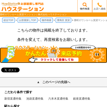
物件検索
お店へ連絡
/mobile_img/head-logo.png
要町のワンルーム賃貸マンション | 株式会社ハウステーション
総合TOP
お部屋探しTOP
物件検索
豊島区 賃貸
要町のワンルーム賃貸マンシ
こちらの物件は掲載を終了しております。
条件を変えて、再度検索をお願いします。
このページの先頭へ
こだわり条件で探す
新宿直通特集
池袋直通特集
六本木直通特集
銀座直通特集
駅から探す