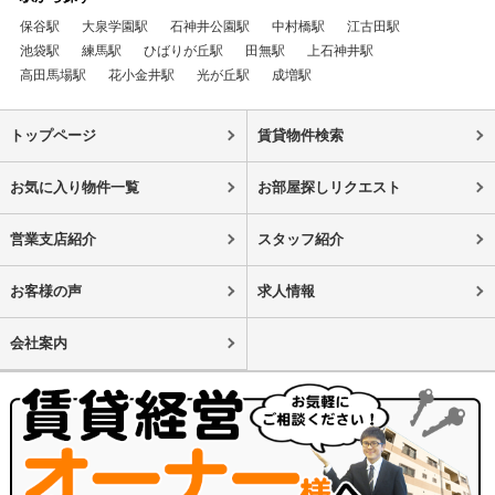
保谷駅
大泉学園駅
石神井公園駅
中村橋駅
江古田駅
池袋駅
練馬駅
ひばりが丘駅
田無駅
上石神井駅
高田馬場駅
花小金井駅
光が丘駅
成増駅
トップページ
賃貸物件検索
お気に入り物件一覧
お部屋探しリクエスト
営業支店紹介
スタッフ紹介
お客様の声
求人情報
会社案内