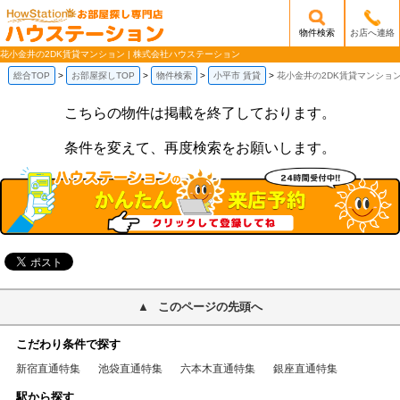
物件検索
お店へ連絡
/mobile_img/head-logo.png
花小金井の2DK賃貸マンション | 株式会社ハウステーション
総合TOP
お部屋探しTOP
物件検索
小平市 賃貸
花小金井の2DK賃貸マンショ
こちらの物件は掲載を終了しております。
条件を変えて、再度検索をお願いします。
このページの先頭へ
こだわり条件で探す
新宿直通特集
池袋直通特集
六本木直通特集
銀座直通特集
駅から探す