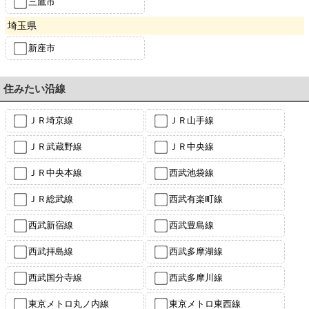
三鷹市
埼玉県
新座市
住みたい沿線
ＪＲ埼京線
ＪＲ山手線
ＪＲ武蔵野線
ＪＲ中央線
ＪＲ中央本線
西武池袋線
ＪＲ総武線
西武有楽町線
西武新宿線
西武豊島線
西武拝島線
西武多摩湖線
西武国分寺線
西武多摩川線
東京メトロ丸ノ内線
東京メトロ東西線