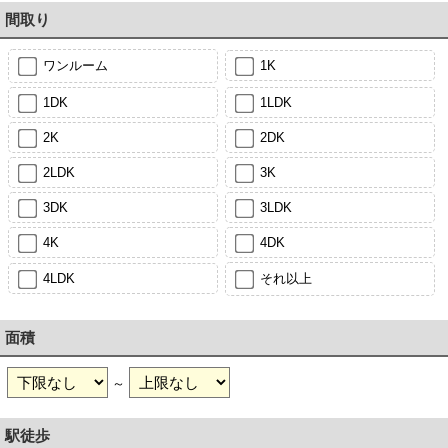
間取り
ワンルーム
1K
1DK
1LDK
2K
2DK
2LDK
3K
3DK
3LDK
4K
4DK
4LDK
それ以上
面積
～
駅徒歩