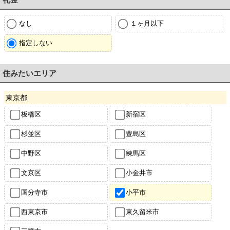
なし
１ヶ月以下
指定しない
住みたいエリア
東京都
板橋区
新宿区
杉並区
豊島区
中野区
練馬区
文京区
小金井市
国分寺市
小平市
西東京市
東久留米市