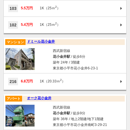
2
103
5.5万円
1K（25ｍ
）
2
102
5.4万円
1K（25ｍ
）
ドミール花小金井
マンション
西武新宿線
花小金井駅
/ 徒歩6分
築年 24年 / 3階建
東京都小平市花小金井6-23-1
2
216
6.8万円
1K（20.33ｍ
）
オーク花小金井
アパート
西武新宿線
花小金井駅
/ 徒歩9分
築年 36年 / 地上2階建/地下1階建
東京都小平市花小金井南町3-29-21