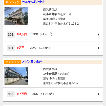
カエサル花小金井
マンション
西武新宿線
花小金井駅
/ 徒歩10分
築年 38年 / 4階建
東京都小平市鈴木町2-198-2
2
201
8.8万円
2DK（41.4ｍ
）
2
301
9万円
2DK（41.4ｍ
）
メゾン花小金井
マンション
西武新宿線
花小金井駅
/ 徒歩8分
築年 44年 / 3階建
東京都小平市花小金井2-1-7
2
303
9.7万円
3DK（51.03ｍ
）