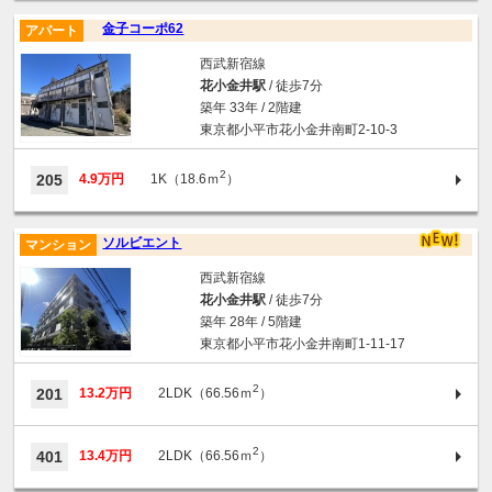
金子コーポ62
アパート
西武新宿線
花小金井駅
/ 徒歩7分
築年 33年 / 2階建
東京都小平市花小金井南町2-10-3
2
205
4.9万円
1K（18.6ｍ
）
ソルビエント
マンション
西武新宿線
花小金井駅
/ 徒歩7分
築年 28年 / 5階建
東京都小平市花小金井南町1-11-17
2
201
13.2万円
2LDK（66.56ｍ
）
2
401
13.4万円
2LDK（66.56ｍ
）