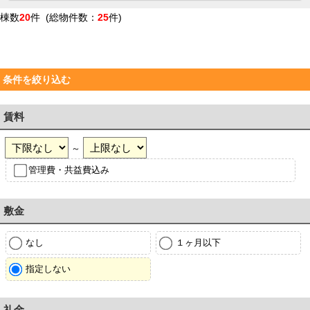
棟数
20
件 (総物件数：
25
件)
条件を絞り込む
賃料
～
管理費・共益費込み
敷金
なし
１ヶ月以下
指定しない
礼金