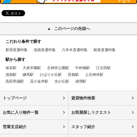
このページの先頭へ
こだわり条件で探す
新宿直通特集
池袋直通特集
六本木直通特集
銀座直通特集
駅から探す
保谷駅
大泉学園駅
石神井公園駅
中村橋駅
江古田駅
池袋駅
練馬駅
ひばりが丘駅
田無駅
上石神井駅
高田馬場駅
花小金井駅
光が丘駅
成増駅
トップページ
賃貸物件検索
お気に入り物件一覧
お部屋探しリクエスト
営業支店紹介
スタッフ紹介