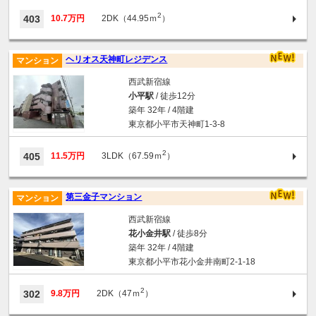
2
403
10.7万円
2DK（44.95ｍ
）
ヘリオス天神町レジデンス
マンション
西武新宿線
小平駅
/ 徒歩12分
築年 32年 / 4階建
東京都小平市天神町1-3-8
2
405
11.5万円
3LDK（67.59ｍ
）
第三金子マンション
マンション
西武新宿線
花小金井駅
/ 徒歩8分
築年 32年 / 4階建
東京都小平市花小金井南町2-1-18
2
302
9.8万円
2DK（47ｍ
）