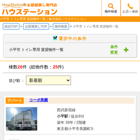
物件検索
お店へ連絡
/mobile_img/head-logo.png
小平市 トイレ専用 賃貸物件一覧｜株式会社ハウステーション
総合TOP
お部屋探しTOP
物件検索
小平市 トイレ専用 賃貸物件一覧
選択中の条件
条件
小平市 トイレ専用 賃貸物件一覧
変更
棟数
20
件 (総物件数：
25
件)
並び順 ：
コーポ美園
アパート
西武新宿線
小平駅
/ 徒歩9分
築年 39年 / 2階建
東京都小平市美園町3-