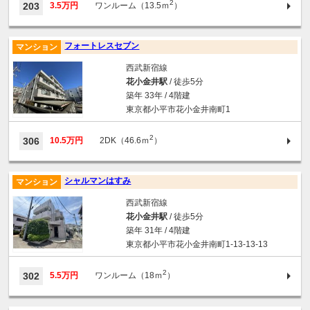
2
203
3.5万円
ワンルーム（13.5ｍ
）
フォートレスセブン
マンション
西武新宿線
花小金井駅
/ 徒歩5分
築年 33年 / 4階建
東京都小平市花小金井南町1
2
306
10.5万円
2DK（46.6ｍ
）
シャルマンはすみ
マンション
西武新宿線
花小金井駅
/ 徒歩5分
築年 31年 / 4階建
東京都小平市花小金井南町1-13-13-13
2
302
5.5万円
ワンルーム（18ｍ
）