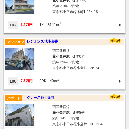
花小金井駅
/ 徒歩23分
築年 21年 / 3階建
東京都小平市鈴木町1-184-16
2
102
6.5万円
1K（25.11ｍ
）
レジオンス花小金井
マンション
西武新宿線
花小金井駅
/ 徒歩6分
築年 39年 / 3階建
東京都小平市花小金井1-26-24
2
106
7.5万円
2DK（40ｍ
）
グレース花小金井
アパート
西武新宿線
花小金井駅
/ 徒歩8分
築年 34年 / 2階建
東京都小平市花小金井1-36-19-4