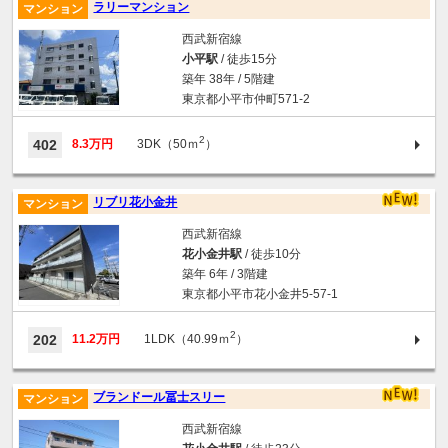
ラリーマンション
マンション
西武新宿線
小平駅
/ 徒歩15分
築年 38年 / 5階建
東京都小平市仲町571-2
2
402
8.3万円
3DK（50ｍ
）
リブリ花小金井
マンション
西武新宿線
花小金井駅
/ 徒歩10分
築年 6年 / 3階建
東京都小平市花小金井5-57-1
2
202
11.2万円
1LDK（40.99ｍ
）
ブランドール冨士スリー
マンション
西武新宿線