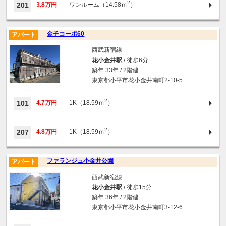
2
201
3.8万円
ワンルーム（14.58ｍ
）
金子コーポ60
アパート
西武新宿線
花小金井駅
/ 徒歩6分
築年 33年 / 2階建
東京都小平市花小金井南町2-10-5
2
101
4.7万円
1K（18.59ｍ
）
2
207
4.8万円
1K（18.59ｍ
）
ファランジュ小金井公園
アパート
西武新宿線
花小金井駅
/ 徒歩15分
築年 36年 / 2階建
東京都小平市花小金井南町3-12-6