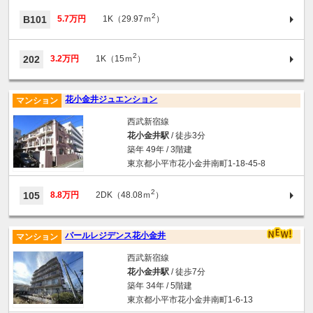
2
B101
5.7万円
1K（29.97ｍ
）
2
202
3.2万円
1K（15ｍ
）
花小金井ジュエンション
マンション
西武新宿線
花小金井駅
/ 徒歩3分
築年 49年 / 3階建
東京都小平市花小金井南町1-18-45-8
2
105
8.8万円
2DK（48.08ｍ
）
パールレジデンス花小金井
マンション
西武新宿線
花小金井駅
/ 徒歩7分
築年 34年 / 5階建
東京都小平市花小金井南町1-6-13