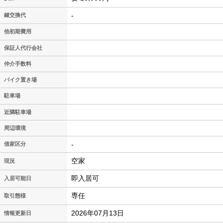
-
鍵交換代
他初期費用
保証人代行会社
仲介手数料
バイク置き場
駐車場
近隣駐車場
周辺環境
-
借家区分
空家
現況
即入居可
入居可能日
専任
取引態様
2026年07月13日
情報更新日