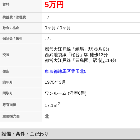
5万円
賃料
- / -
共益費 / 管理費
0ヶ月 / 0ヶ月
敷金 / 礼金
- / -
保証金 / 敷引
都営大江戸線「練馬」駅 徒歩6分
西武池袋線「桜台」駅 徒歩13分
交通
都営大江戸線「豊島園」駅 徒歩14分
東京都練馬区豊玉北5
住所
1975年3月
築年月
ワンルーム (洋室6畳)
間取り
2
17.1ｍ
専有面積
北
主要採光面
設備・条件・こだわり