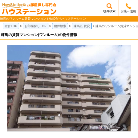
物件検索
お店へ連絡
/mobile_img/head-logo.png
練馬のワンルーム賃貸マンション | 株式会社ハウステーション
総合TOP
お部屋探しTOP
物件検索
練馬区 賃貸
練馬のワンルーム賃貸マンシ
練馬の賃貸マンション(ワンルーム)の物件情報