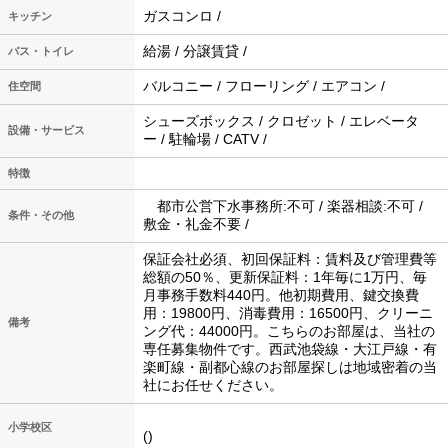
ガスコンロ /
キッチン
給湯 / 分譲賃貸 /
バス・トイレ
バルコニー / フローリング / エアコン /
住空間
シューズボックス / クロゼット / エレベータ
設備・サービス
ー / 駐輪場 / CATV /
特徴
都市公営下水事務所:不可 / 楽器相談:不可 /
条件・その他
敷金・礼金不要 /
保証会社必須、初回保証料：賃料及び管理費等
総額の50％、更新保証料：1年毎に1万円、毎
月事務手数料440円。他初期費用、鍵交換費
用：19800円、消毒費用：16500円、クリーニ
備考
ング代：44000円。こちらのお部屋は、当社の
専任募集物件です。西武池袋線・大江戸線・有
楽町線・副都心線のお部屋探しは地域密着の当
社にお任せください。
小学校区
()