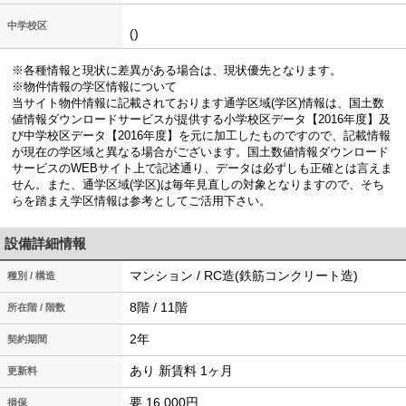
中学校区
()
※各種情報と現状に差異がある場合は、現状優先となります。
※物件情報の学区情報について
当サイト物件情報に記載されております通学区域(学区)情報は、国土数
値情報ダウンロードサービスが提供する小学校区データ【2016年度】及
び中学校区データ【2016年度】を元に加工したものですので、記載情報
が現在の学区域と異なる場合がございます。国土数値情報ダウンロード
サービスのWEBサイト上で記述通り、データは必ずしも正確とは言えま
せん。また、通学区域(学区)は毎年見直しの対象となりますので、そち
らを踏まえ学区情報は参考としてご活用下さい。
設備詳細情報
マンション / RC造(鉄筋コンクリート造)
種別 / 構造
8階 / 11階
所在階 / 階数
2年
契約期間
あり 新賃料 1ヶ月
更新料
要 16,000円
損保