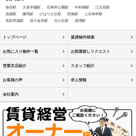
保谷駅
大泉学園駅
石神井公園駅
中村橋駅
江古田駅
池袋駅
練馬駅
ひばりが丘駅
田無駅
上石神井駅
高田馬場駅
花小金井駅
光が丘駅
成増駅
トップページ
賃貸物件検索
お気に入り物件一覧
お部屋探しリクエスト
営業支店紹介
スタッフ紹介
お客様の声
求人情報
会社案内