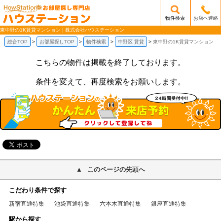
物件検索
お店へ連絡
/mobile_img/head-logo.png
東中野の1K賃貸マンション | 株式会社ハウステーション
総合TOP
お部屋探しTOP
物件検索
中野区 賃貸
東中野の1K賃貸マンション
こちらの物件は掲載を終了しております。
条件を変えて、再度検索をお願いします。
このページの先頭へ
こだわり条件で探す
新宿直通特集
池袋直通特集
六本木直通特集
銀座直通特集
駅から探す