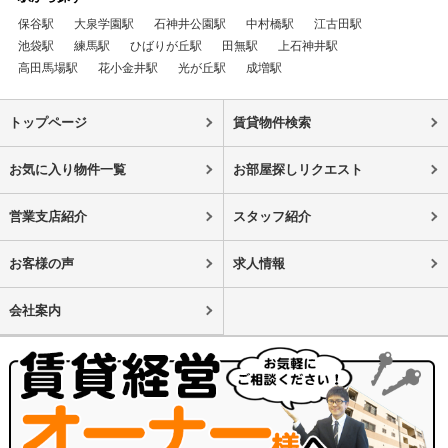
保谷駅
大泉学園駅
石神井公園駅
中村橋駅
江古田駅
池袋駅
練馬駅
ひばりが丘駅
田無駅
上石神井駅
高田馬場駅
花小金井駅
光が丘駅
成増駅
トップページ
賃貸物件検索
お気に入り物件一覧
お部屋探しリクエスト
営業支店紹介
スタッフ紹介
お客様の声
求人情報
会社案内