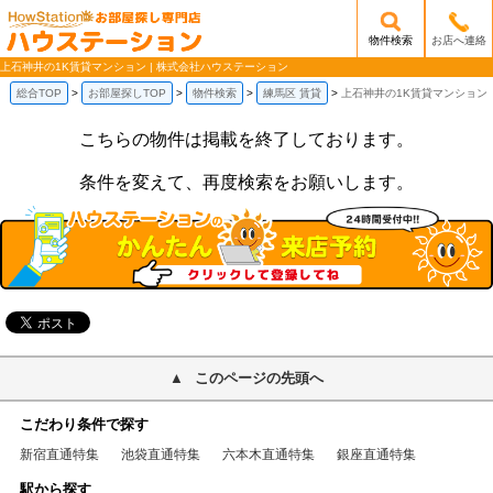
物件検索
お店へ連絡
/mobile_img/head-logo.png
上石神井の1K賃貸マンション | 株式会社ハウステーション
総合TOP
お部屋探しTOP
物件検索
練馬区 賃貸
上石神井の1K賃貸マンション
こちらの物件は掲載を終了しております。
条件を変えて、再度検索をお願いします。
このページの先頭へ
こだわり条件で探す
新宿直通特集
池袋直通特集
六本木直通特集
銀座直通特集
駅から探す