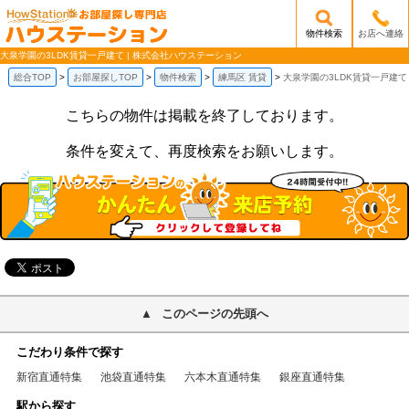
物件検索
お店へ連絡
/mobile_img/head-logo.png
大泉学園の3LDK賃貸一戸建て | 株式会社ハウステーション
総合TOP
お部屋探しTOP
物件検索
練馬区 賃貸
大泉学園の3LDK賃貸一戸建て
こちらの物件は掲載を終了しております。
条件を変えて、再度検索をお願いします。
このページの先頭へ
こだわり条件で探す
新宿直通特集
池袋直通特集
六本木直通特集
銀座直通特集
駅から探す