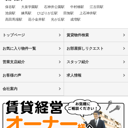
保谷駅
大泉学園駅
石神井公園駅
中村橋駅
江古田駅
池袋駅
練馬駅
ひばりが丘駅
田無駅
上石神井駅
高田馬場駅
花小金井駅
光が丘駅
成増駅
トップページ
賃貸物件検索
お気に入り物件一覧
お部屋探しリクエスト
営業支店紹介
スタッフ紹介
お客様の声
求人情報
会社案内