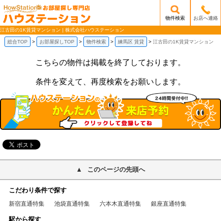
物件検索
お店へ連絡
/mobile_img/head-logo.png
江古田の1K賃貸マンション | 株式会社ハウステーション
総合TOP
お部屋探しTOP
物件検索
練馬区 賃貸
江古田の1K賃貸マンション
こちらの物件は掲載を終了しております。
条件を変えて、再度検索をお願いします。
このページの先頭へ
こだわり条件で探す
新宿直通特集
池袋直通特集
六本木直通特集
銀座直通特集
駅から探す