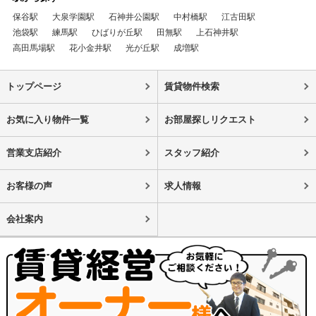
保谷駅
大泉学園駅
石神井公園駅
中村橋駅
江古田駅
池袋駅
練馬駅
ひばりが丘駅
田無駅
上石神井駅
高田馬場駅
花小金井駅
光が丘駅
成増駅
トップページ
賃貸物件検索
お気に入り物件一覧
お部屋探しリクエスト
営業支店紹介
スタッフ紹介
お客様の声
求人情報
会社案内