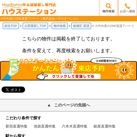
物件検索
お店へ連絡
/mobile_img/head-logo.png
小竹向原の2DK賃貸アパート | 株式会社ハウステーション
総合TOP
お部屋探しTOP
物件検索
板橋区 賃貸
小竹向原の2DK賃貸アパート
こちらの物件は掲載を終了しております。
条件を変えて、再度検索をお願いします。
このページの先頭へ
こだわり条件で探す
新宿直通特集
池袋直通特集
六本木直通特集
銀座直通特集
駅から探す