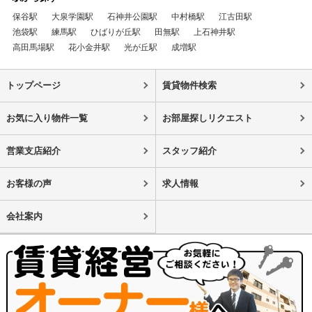
保谷駅
大泉学園駅
石神井公園駅
中村橋駅
江古田駅
池袋駅
練馬駅
ひばりが丘駅
田無駅
上石神井駅
高田馬場駅
花小金井駅
光が丘駅
成増駅
トップページ
賃貸物件検索
お気に入り物件一覧
お部屋探しリクエスト
営業支店紹介
スタッフ紹介
お客様の声
求人情報
会社案内