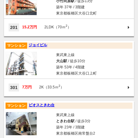
小竹向原駅
/ 徒歩13分
築年 37年 / 3階建
東京都板橋区大谷口北町
2
201
15.2万円
2LDK（70ｍ
）
ジョイビル
マンション
東武東上線
大山駅
/ 徒歩10分
築年 53年 / 4階建
東京都板橋区大谷口上町
2
301
7万円
2K（33.5ｍ
）
ビオスときわ台
マンション
東武東上線
ときわ台駅
/ 徒歩3分
築年 23年 / 3階建
東京都板橋区南常盤台2