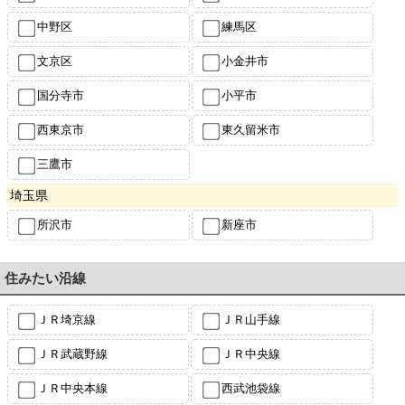
中野区
練馬区
文京区
小金井市
国分寺市
小平市
西東京市
東久留米市
三鷹市
埼玉県
所沢市
新座市
住みたい沿線
ＪＲ埼京線
ＪＲ山手線
ＪＲ武蔵野線
ＪＲ中央線
ＪＲ中央本線
西武池袋線