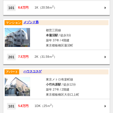
2
101
6.6万円
1K（20.58ｍ
）
メゾンド昴
マンション
都営三田線
本蓮沼駅
/ 徒歩3分
築年 37年 / 4階建
東京都板橋区蓮沼町
2
201
7.5万円
2K（31.59ｍ
）
ハウスコスゲ
アパート
東京メトロ有楽町線
小竹向原駅
/ 徒歩12分
築年 27年 / 2階建
東京都板橋区大谷口上町
2
101
5.8万円
1DK（25ｍ
）