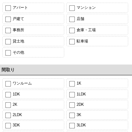
アパート
マンション
戸建て
店舗
事務所
倉庫・工場
貸土地
駐車場
その他
間取り
ワンルーム
1K
1DK
1LDK
2K
2DK
2LDK
3K
3DK
3LDK