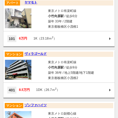
ヤマモト
アパート
東京メトロ有楽町線
小竹向原駅
/ 徒歩6分
築年 33年 / 2階建
東京都板橋区小茂根1
2
101
6万円
1K（23.18ｍ
）
ヴィラゴールド
マンション
東京メトロ有楽町線
小竹向原駅
/ 徒歩9分
築年 36年 / 地上5階建/地下1階建
東京都板橋区小茂根2
2
401
8.5万円
1DK（26.7ｍ
）
ゾンファハイツ
マンション
東京メトロ副都心線