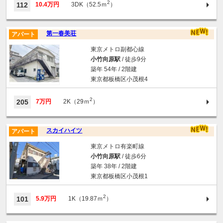
2
112
10.4万円
3DK（52.5ｍ
）
第一春美荘
アパート
東京メトロ副都心線
小竹向原駅
/ 徒歩9分
築年 54年 / 2階建
東京都板橋区小茂根4
2
205
7万円
2K（29ｍ
）
スカイハイツ
アパート
東京メトロ有楽町線
小竹向原駅
/ 徒歩6分
築年 38年 / 2階建
東京都板橋区小茂根1
2
101
5.9万円
1K（19.87ｍ
）