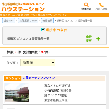
物件検索
お店へ連絡
/mobile_img/head-logo.png
板橋区 ガスコンロ 賃貸物件一覧｜株式会社ハウステーション
総合TOP
お部屋探しTOP
物件検索
板橋区 ガスコンロ 賃貸物件一覧
選択中の条件
条件
板橋区 ガスコンロ 賃貸物件一覧
変更
棟数
30
件 (総物件数：
37
件)
並び順 ：
古屋ガーデンマンション
マンション
東京メトロ有楽町線
小竹向原駅
/ 徒歩5分
築年 46年 / 3階建
東京都板橋区向原3