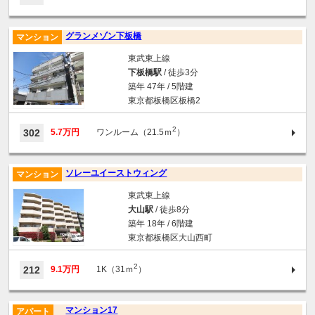
グランメゾン下板橋
マンション
東武東上線
下板橋駅
/ 徒歩3分
築年 47年 / 5階建
東京都板橋区板橋2
2
302
5.7万円
ワンルーム（21.5ｍ
）
ソレーユイーストウィング
マンション
東武東上線
大山駅
/ 徒歩8分
築年 18年 / 6階建
東京都板橋区大山西町
2
212
9.1万円
1K（31ｍ
）
マンション17
アパート