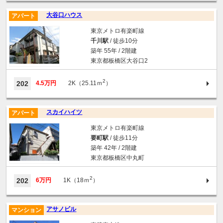
大谷口ハウス
アパート
東京メトロ有楽町線
千川駅
/ 徒歩10分
築年 55年 / 2階建
東京都板橋区大谷口2
2
202
4.5万円
2K（25.11ｍ
）
スカイハイツ
アパート
東京メトロ有楽町線
要町駅
/ 徒歩11分
築年 42年 / 2階建
東京都板橋区中丸町
2
202
6万円
1K（18ｍ
）
アサノビル
マンション