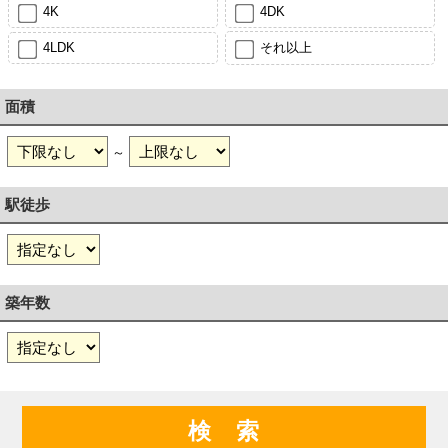
4K
4DK
4LDK
それ以上
面積
～
駅徒歩
築年数