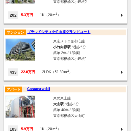
東京都板橋区小茂根2
2
202
5.3万円
1K（20ｍ
）
プラウドシティ小竹向原グランドコート
マンション
東京メトロ副都心線
小竹向原駅
/ 徒歩5分
築年 2年 / 12階建
東京都板橋区小茂根1
2
433
22.8万円
2LDK（51.89ｍ
）
Castana大山Ⅱ
アパート
東武東上線
大山駅
/ 徒歩3分
築年 40年 / 2階建
東京都板橋区大山町
2
103
5.9万円
1K（20ｍ
）