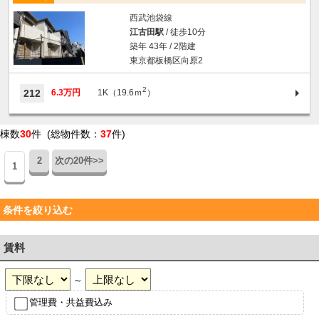
西武池袋線
江古田駅
/ 徒歩10分
築年 43年 / 2階建
東京都板橋区向原2
2
212
6.3万円
1K（19.6ｍ
）
棟数
30
件 (総物件数：
37
件)
2
次の20件>>
1
条件を絞り込む
賃料
～
管理費・共益費込み