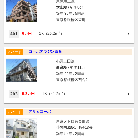
東武東上線
大山駅
/ 徒歩8分
築年 35年 / 5階建
東京都板橋区栄町
2
401
6万円
1K（20.2ｍ
）
コーポアラジン西台
アパート
都営三田線
西台駅
/ 徒歩11分
築年 44年 / 2階建
東京都板橋区西台2
2
203
6.2万円
1K（21.2ｍ
）
アサヒコーポ
アパート
東京メトロ有楽町線
小竹向原駅
/ 徒歩13分
築年 52年 / 2階建