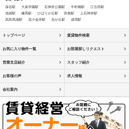
保谷駅
大泉学園駅
石神井公園駅
中村橋駅
江古田駅
池袋駅
練馬駅
ひばりが丘駅
田無駅
上石神井駅
高田馬場駅
花小金井駅
光が丘駅
成増駅
トップページ
賃貸物件検索
お気に入り物件一覧
お部屋探しリクエスト
営業支店紹介
スタッフ紹介
お客様の声
求人情報
会社案内