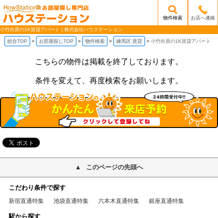
物件検索
お店へ連絡
/mobile_img/head-logo.png
小竹向原の1K賃貸アパート | 株式会社ハウステーション
総合TOP
お部屋探しTOP
物件検索
練馬区 賃貸
小竹向原の1K賃貸アパート
こちらの物件は掲載を終了しております。
条件を変えて、再度検索をお願いします。
このページの先頭へ
こだわり条件で探す
新宿直通特集
池袋直通特集
六本木直通特集
銀座直通特集
駅から探す