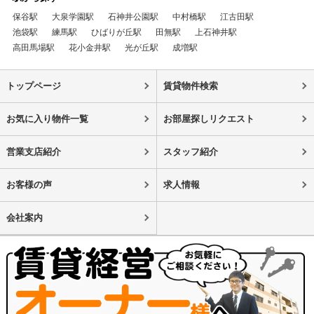
保谷駅
大泉学園駅
石神井公園駅
中村橋駅
江古田駅
池袋駅
練馬駅
ひばりが丘駅
田無駅
上石神井駅
高田馬場駅
花小金井駅
光が丘駅
成増駅
トップページ
賃貸物件検索
お気に入り物件一覧
お部屋探しリクエスト
営業支店紹介
スタッフ紹介
お客様の声
求人情報
会社案内