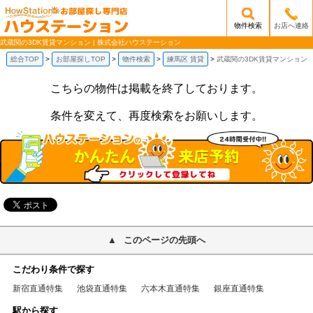
物件検索
お店へ連絡
/mobile_img/head-logo.png
武蔵関の3DK賃貸マンション | 株式会社ハウステーション
総合TOP
お部屋探しTOP
物件検索
練馬区 賃貸
武蔵関の3DK賃貸マンション
こちらの物件は掲載を終了しております。
条件を変えて、再度検索をお願いします。
このページの先頭へ
こだわり条件で探す
新宿直通特集
池袋直通特集
六本木直通特集
銀座直通特集
駅から探す