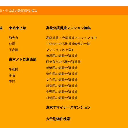
・中央線の賃貸情報NO1
線
東武東上線
高級分譲賃貸マンション特集
和光市
高級賃貸・分譲賃貸マンションTOP
成増
ご紹介中の高級賃貸物件の一覧
下赤塚
マンション名で探す
練馬区の高級分譲賃貸
東京メトロ東西線
西東京市の高級分譲賃貸
板橋区の高級分譲賃貸
早稲田
豊島区の高級分譲賃貸
落合
文京区の高級分譲賃貸
中野
新宿区の高級分譲賃貸
中野区の高級分譲賃貸
杉並区の高級分譲賃貸
東京デザイナーズマンション
大学別物件検索