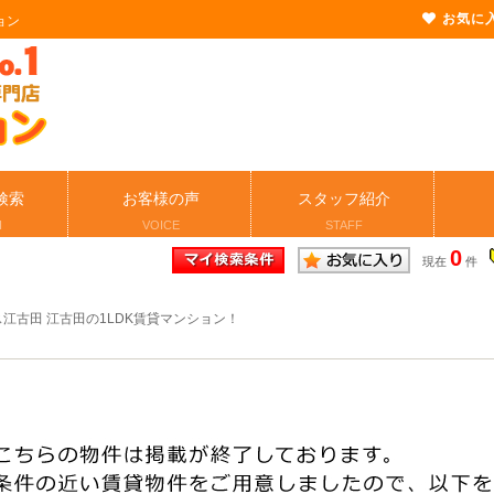
お気に
ョン
検索
お客様の声
スタッフ紹介
H
VOICE
STAFF
0
現在
件
江古田 江古田の1LDK賃貸マンション！