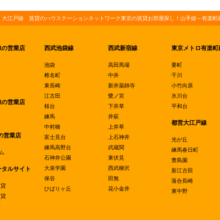
・大江戸線 賃貸のハウステーションネットワーク東京の賃貸お部屋探し！山手線～有楽町線
線の営業店
西武池袋線
西武新宿線
東京メトロ有楽町
池袋
高田馬場
要町
椎名町
中井
千川
東長崎
新井薬師寺
小竹向原
江古田
鷺ノ宮
氷川台
線の営業店
桜台
下井草
平和台
練馬
井荻
都営大江戸線
中村橋
上井草
の営業店
富士見台
上石神井
光が丘
練馬高野台
武蔵関
練馬春日町
ム
石神井公園
東伏見
豊島園
大泉学園
西武柳沢
ータルサイト
新江古田
保谷
田無
落合長崎
賃貸
ひばりヶ丘
花小金井
東中野
賃貸
貸