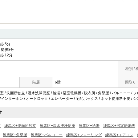
歩5分
徒歩8分
歩12分
種別 / 
階層
6階
間取り
/ 洗面所独立 / 温水洗浄便座 / 給湯 / 浴室乾燥機 / 脱衣所 / 角部屋 / バルコニー / 
インターホン / オートロック / エレベーター / 宅配ボックス / ネット使用料不要 / シ
す
室
練馬区+洗面所独立
練馬区+温水洗浄便座
練馬区+給湯
練馬区+浴室乾燥機
練馬区+角部屋
練馬区+バルコニー
練馬区+フローリング
練馬区+エアコン