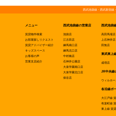
西武池袋線・西武新宿線
メニュー
西武池袋線の営業店
西武池袋
賃貸物件検索
池袋店
高田馬場店
お部屋探しリクエスト
江古田店
上石神井店
賃貸アドバイザー紹介
練馬南口店
田無店
キッズスペース
練馬北口店
東武東上
お客様の声
中村橋店
営業支店紹介
石神井公園店
成増店
大泉学園南口店
JR中央線
大泉学園北口店
保谷店
ウィルホー
各沿線ポ
大江戸線 
有楽町線 
東上線 賃