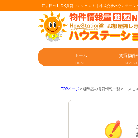
江古田の1LDK賃貸マンション！｜株式会社ハウステーシ
ホーム
賃貸物件
HOME
SEARC
TOPページ
>
練馬区の賃貸情報一覧
>
コスモス