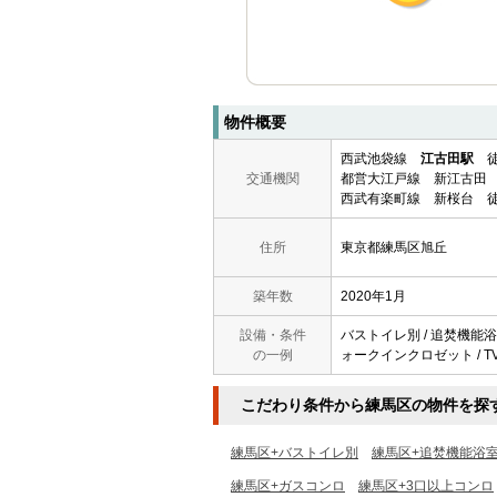
物件概要
西武池袋線
江古田駅
徒
交通機関
都営大江戸線 新江古田 
西武有楽町線 新桜台 徒
住所
東京都練馬区旭丘
築年数
2020年1月
設備・条件
バストイレ別 / 追焚機能浴室 
の一例
ォークインクロゼット / TV
こだわり条件から練馬区の物件を探
練馬区+バストイレ別
練馬区+追焚機能浴
練馬区+ガスコンロ
練馬区+3口以上コンロ