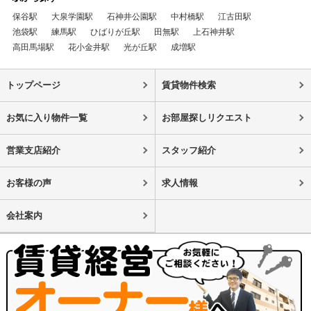
保谷駅
大泉学園駅
石神井公園駅
中村橋駅
江古田駅
池袋駅
練馬駅
ひばりが丘駅
田無駅
上石神井駅
高田馬場駅
花小金井駅
光が丘駅
成増駅
トップページ
賃貸物件検索
お気に入り物件一覧
お部屋探しリクエスト
営業支店紹介
スタッフ紹介
お客様の声
求人情報
会社案内