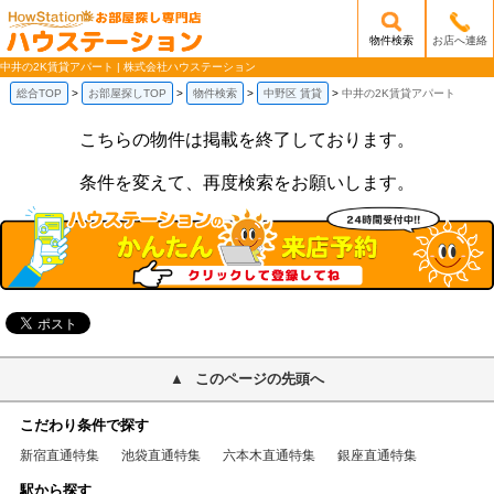
物件検索
お店へ連絡
/mobile_img/head-logo.png
中井の2K賃貸アパート | 株式会社ハウステーション
総合TOP
お部屋探しTOP
物件検索
中野区 賃貸
中井の2K賃貸アパート
こちらの物件は掲載を終了しております。
条件を変えて、再度検索をお願いします。
このページの先頭へ
こだわり条件で探す
新宿直通特集
池袋直通特集
六本木直通特集
銀座直通特集
駅から探す